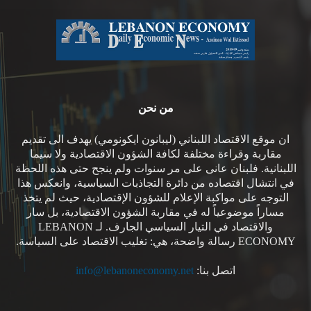
من نحن
ان موقع الاقتصاد اللبناني (ليبانون ايكونومي) يهدف الى تقديم
مقاربة وقراءة مختلفة لكافة الشؤون الاقتصادية ولا سيما
اللبنانية. فلبنان عانى على مر سنوات ولم ينجح حتى هذه اللحظة
في انتشال اقتصاده من دائرة التجاذبات السياسية، وانعكس هذا
التوجه على مواكبة الإعلام للشؤون الإقتصادية، حيث لم يتخذ
مساراً موضوعياً له في مقاربة الشؤون الاقتصادية، بل سار
والاقتصاد في التيار السياسي الجارف. لـ LEBANON
ECONOMY رسالة واضحة، هي: تغليب الاقتصاد على السياسة.
اتصل بنا:
info@lebanoneconomy.net