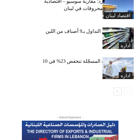
التضخم المستورد: مقاربة سوسيو – اقتصادية
لارتفاع أسعار المحروقات في لبنان
اقتصاد لبنان
«الاقتصاد» تعلّق التداول بـ9 أصناف من اللبن
واللبنة
اداره
الرخص العقارية المسجّلة تنخفض 23% في 10
أشهر
اداره
- Advertisement -