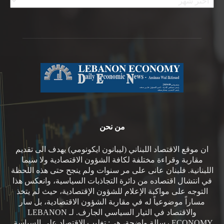
من نحن
ان موقع الاقتصاد اللبناني (ليبانون ايكونومي) يهدف الى تقديم
مقاربة وقراءة مختلفة لكافة الشؤون الاقتصادية ولا سيما
اللبنانية. فلبنان عانى على مر سنوات ولم ينجح حتى هذه اللحظة
في انتشال اقتصاده من دائرة التجاذبات السياسية، وانعكس هذا
التوجه على مواكبة الإعلام للشؤون الإقتصادية، حيث لم يتخذ
مساراً موضوعياً له في مقاربة الشؤون الاقتصادية، بل سار
والاقتصاد في التيار السياسي الجارف. لـ LEBANON
ECONOMY رسالة واضحة، هي: تغليب الاقتصاد على السياسة.