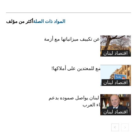
المواد ذات الصلة
أكثر من مؤلف
البلديات عاجزة عن تكييف ميزانياتها مع أزمة
النزوح..لا أموال
اقتصاد لبنان
بلديّة بيروت تخضع للمعتدين على أملاكها!
اقتصاد لبنان
الرئيس دبوسي: لبنان يواصل صموده بدعم
الحكومة والأشقاء العرب
اقتصاد لبنان