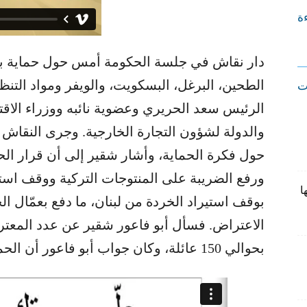
ءة
دار نقاش في جلسة الحكومة أمس حول حماية بعض
الطحين، البرغل، البسكويت، والويفر ومواد التن
ت
الرئيس سعد الحريري وعضوية نائبه ووزراء الاقتص
والدولة لشؤون التجارة الخارجية. وجرى النقاش ب
حول فكرة الحماية، وأشار شقير إلى أن قرار الحم
ورفع الضريبة على المنتوجات التركية ووقف استي
ا
بوقف استيراد الخردة من لبنان، ما دفع بعمّال 
الاعتراض. فسأل أبو فاعور شقير عن عدد المعترض
بحوالي 150 عائلة، وكان جواب أبو فاعور أن الحماية يستفيد منها حوالي 2000 عائلة.