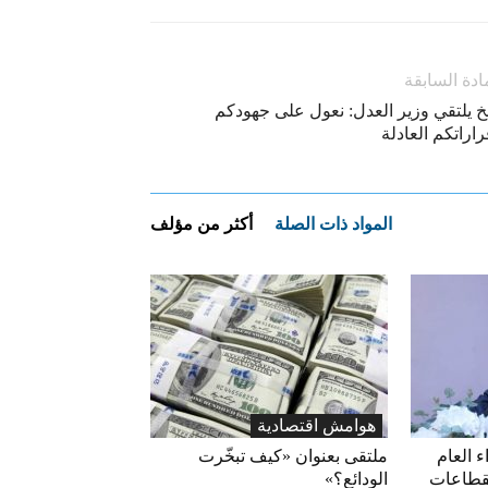
ادة السابقة
خ يلتقي وزير العدل: نعول على جهودكم
اراتكم العادلة
المواد ذات الصلة
أكثر من مؤلف
هوامش اقتصادية
ء العام
ملتقى بعنوان «كيف تبخّرت
قطاعات
الودائع؟»