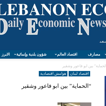
مصارف
اقتصاد العالم
شؤون بلدية وإنمائية
الابرز
Lebanon
لحماية” بين ابو فاعور وشقير
اقتصاد لبنان
هوامش اقتصادية
“الحماية” بين ابو فاعور وشقير
Economy