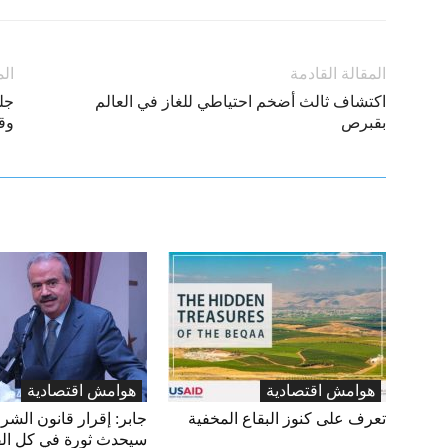
المقالة القادمة
الم
اكتشاف ثالث أضخم احتياطي للغاز في العالم
جل
بقبرص
وقر
هوامش اقتصادية
هوامش اقتصادية
تعرف على كنوز البقاع المخفية
جابر: إقرار قانون الشرا
سيحدث ثورة في كل ال