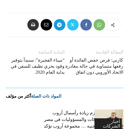
المقالة القادمة
المادة السابقة
كارني: فرص خفض الفائدة أو
“ميناء الفجيرة”: سنبدأ بتوفير
رفعها متساوية في حالة مغادرة
وقود بحري نظيف للسفن في
الاتحاد الأوروبي دون اتفاق
بداية العام 2020
المواد ذات الصلة
أكثر من مؤلف
فاتح بكداش:نعتزم زيادة رأسمال آروب
لتأمينات الممتلكات والمسؤوليات في مصر
اخبار
الشركات
إلى 600 مليون جنيه … مجموعة آروب تؤكد