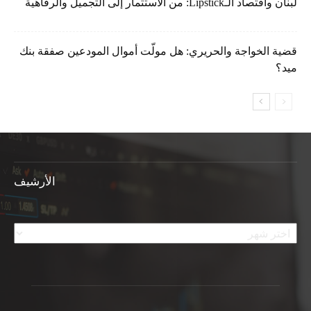
لبنان واقتصاد الـLipstick: من الاستثمار إلى التجميل والرفاهية
قضية الخواجة والحريري: هل مولّت أموال المودعين صفقة بنك
ميد؟
الأرشيف
الأرشيف