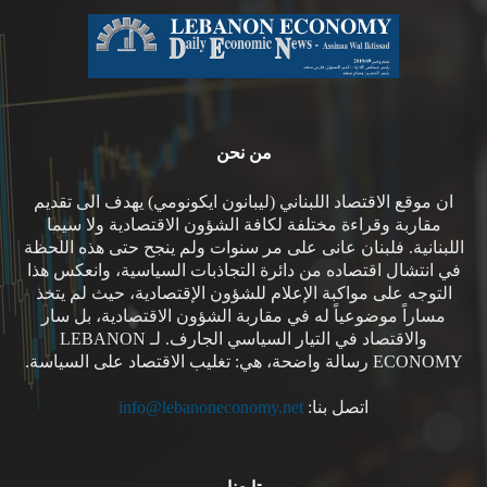
من نحن
ان موقع الاقتصاد اللبناني (ليبانون ايكونومي) يهدف الى تقديم
مقاربة وقراءة مختلفة لكافة الشؤون الاقتصادية ولا سيما
اللبنانية. فلبنان عانى على مر سنوات ولم ينجح حتى هذه اللحظة
في انتشال اقتصاده من دائرة التجاذبات السياسية، وانعكس هذا
التوجه على مواكبة الإعلام للشؤون الإقتصادية، حيث لم يتخذ
مساراً موضوعياً له في مقاربة الشؤون الاقتصادية، بل سار
والاقتصاد في التيار السياسي الجارف. لـ LEBANON
ECONOMY رسالة واضحة، هي: تغليب الاقتصاد على السياسة.
اتصل بنا:
info@lebanoneconomy.net