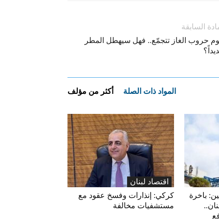
ادة السابقة
وم حروب الغاز تتجمّع.. فهل سيهطل المطر
داً؟
المواد ذات الصلة
أكثر من مؤلف
اقتصاد لبنان
ين: باخرة
كركي: إنذارات وفسخ عقود مع
ان..
مستشفيات مخالفة
فع