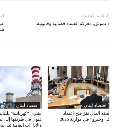
المقالة القادمة
الم
دعموش: معركة الفساد قضائية وقانونية
غي
شدي
اقتصاد لبنان
اقتصاد لبنان
لجنة المال تقرّ فتح اعتماد
بشرى “كهربائية” للبناني
لـ”أوجيرو” في موازنة 2026
فيول في طريقها إلى لبن
والإدارات العامة تبدأ بد