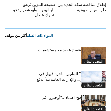
إطلاق مناقصة سكة الحديد بين
صفيحة البنزين تُرهق
طرابلس والعبودية
اللبنانيين… وأبو شقرا يدعو
لتحرك عاجل
المواد ذات الصلة
أكثر من مؤلف
كركي: إنذارات وفسخ عقود مع مستشفيات
مخالفة
اقتصاد لبنان
بشرى “كهربائية” للبنانيين: باخرة فيول في
طريقها إلى لبنان.. والإدارات العامة تبدأ بدفع
اقتصاد لبنان
متوجباتها
لجنة المال تقرّ فتح اعتماد لـ”أوجيرو” في
موازنة 2026
اقتصاد لبنان