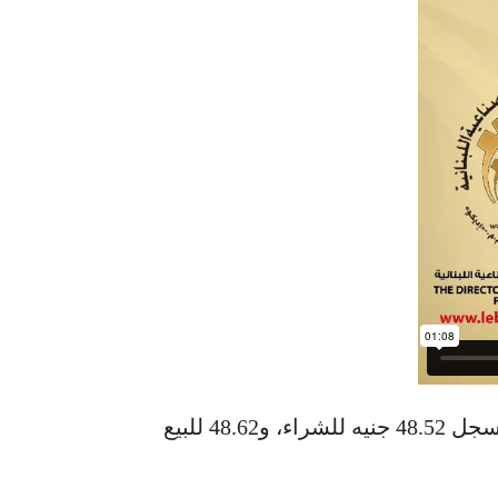
ارتفع سعر الدولار، أمس الأحد، بنحو 6 قروش ليسجل 48.52 جنيه للشراء، و48.62 للبيع