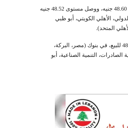
وسجل الدولار أعلى سعر شراء في ميد بنك عند 48.60 جنيه، ووصل مستوى 48.52 جنيه
ريقي الدولي، الأهلي الكويتي، أبو ظبي
هلي المتحد).
ووصل سعر الدولار إلى 48.50 جنيه للشراء، و48.60 للبيع، في بنوك (مصر، البركة،
لصادرات، التنمية الصناعية، أبو