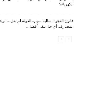
الكهرباء؟
قانون الفجوة المالية مبهم.. الدولة لم تقل ما تريد
المصارف: أي حل يبقى أفضل...