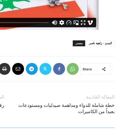
المدن - زاهية ناصر
مصدر
Share
المقالة القادمة
الم
خطة شاملة للدواء ومداهمة صيدليات ومستودعات
رف
بعيداً من الكاميرات