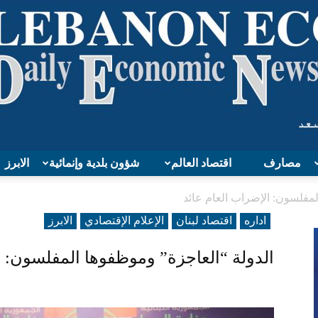
مصارف
اقتصاد العالم
شؤون بلدية وإنمائية
الابرز
Lebanon
لمفلسون: الإضراب العام عائد
اداره
اقتصاد لبنان
الإعلام الإقتصادي
الابرز
الدولة “العاجزة” وموظفوها المفلسون: ا
Economy