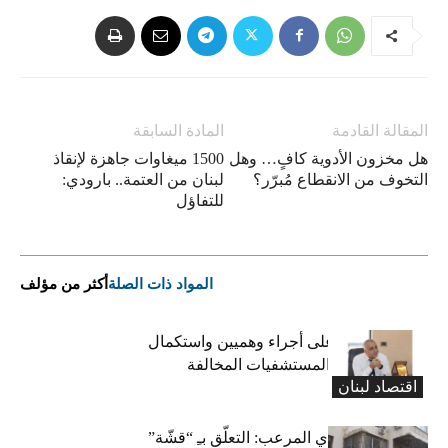
المقالة القادمة
المادة السابقة
هل مخزون الأدوية كافٍ… وهل
1500 ميغاوات جاهزة لإنقاذ
التخوف من الانقطاع مُبرّر؟
لبنان من العتمة.. بارودي:
للتفاؤل
المواد ذات الصلة
أكثر من مؤلف
كركي: الادّعاء على أجراء وهميين واستكمال
الإجراءات بحق المستشفيات المخالفة
اقتصاد لبنان
المعاش التقاعدي المرعب: التعلّق بـِ “قشّة”