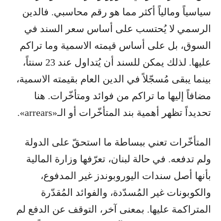
سياسياً ومالياً أكثر مما هو رقم محاسبي. فالدين
الرسمي لا يُحتسب على أساس سعر السند في
السوق، بل على أساس قيمته الاسمية وما تراكم
عليها. لذلك يمكن للسند أن يُتداول عند 23 سنتاً،
بينما يبقى مُسجّلاً في الدين العام بقيمته الاسمية،
مضافاً إليها ما تراكم من فوائد ومتأخّرات. هنا
تحديداً تظهر أهمية بند المتأخّرات أو الـ«arrears».
المتأخّرات تعني ببساطة ما استحقّ على الدولة
ولم تدفعه. في حالة لبنان، تعرّفها وزارة المالية
بأنها أصل سندات اليوروبوندز غير المدفوع،
والكوبونات غير المُسدّدة، والفوائد المُقدّرة
المتراكمة عليها. بمعنى آخر، التوقف عن الدفع لم