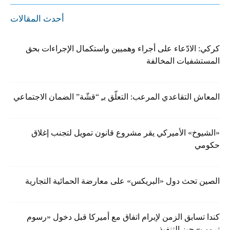
أحدث المقالات
كركي: الادّعاء على أجراء وهميين واستكمال الإجراءات بحق
المستشفيات المخالفة
المعاش التقاعدي المرعب: التعلّق بـِ “قشّة” الضمان الاجتماعي
«الشيوخ» الأميركي يقر مشروع قانون تمويل لتجنب إغلاق
حكومي
الصين تحث دول «البريكس» على معارضة الحمائية التجارية
كندا تسابق الزمن لإبرام اتفاق مع أميركا قبل دخول «رسوم
ترمب» حيز التنفيذ