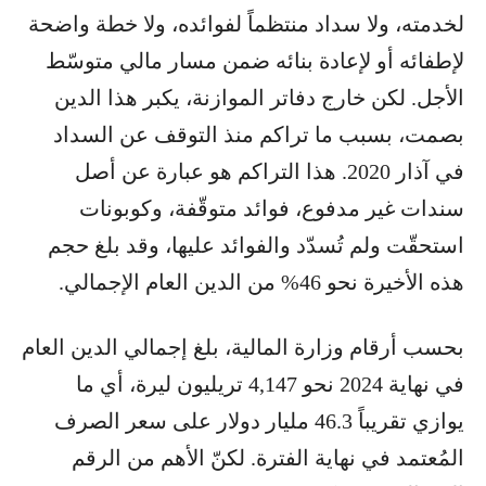
لخدمته، ولا سداد منتظماً لفوائده، ولا خطة واضحة
لإطفائه أو لإعادة بنائه ضمن مسار مالي متوسّط
الأجل. لكن خارج دفاتر الموازنة، يكبر هذا الدين
بصمت، بسبب ما تراكم منذ التوقف عن السداد
في آذار 2020. هذا التراكم هو عبارة عن أصل
سندات غير مدفوع، فوائد متوقّفة، وكوبونات
استحقّت ولم تُسدّد والفوائد عليها، وقد بلغ حجم
هذه الأخيرة نحو 46% من الدين العام الإجمالي.
بحسب أرقام وزارة المالية، بلغ إجمالي الدين العام
في نهاية 2024 نحو 4,147 تريليون ليرة، أي ما
يوازي تقريباً 46.3 مليار دولار على سعر الصرف
المُعتمد في نهاية الفترة. لكنّ الأهم من الرقم