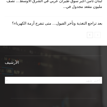
لبنان ثامن أكبر سوق طيران عربي في الشرق الأوسط… نصف
مليون مقعد مجدول في...
بعد تراجع التغذية وتأخر الفيول… متى تنفرج أزمة الكهرباء؟
الأرشيف
الأرشيف