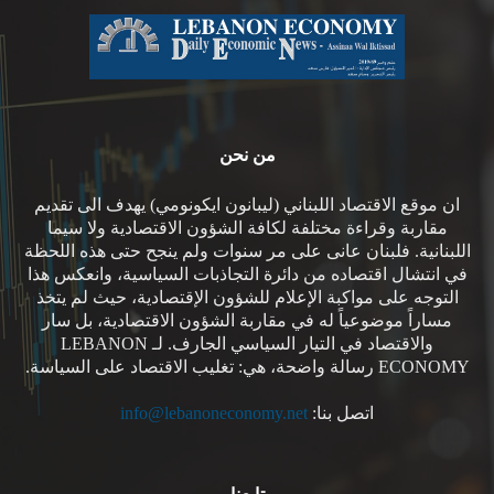
من نحن
ان موقع الاقتصاد اللبناني (ليبانون ايكونومي) يهدف الى تقديم
مقاربة وقراءة مختلفة لكافة الشؤون الاقتصادية ولا سيما
اللبنانية. فلبنان عانى على مر سنوات ولم ينجح حتى هذه اللحظة
في انتشال اقتصاده من دائرة التجاذبات السياسية، وانعكس هذا
التوجه على مواكبة الإعلام للشؤون الإقتصادية، حيث لم يتخذ
مساراً موضوعياً له في مقاربة الشؤون الاقتصادية، بل سار
والاقتصاد في التيار السياسي الجارف. لـ LEBANON
ECONOMY رسالة واضحة، هي: تغليب الاقتصاد على السياسة.
اتصل بنا:
info@lebanoneconomy.net