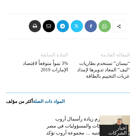
المقالة القادمة
المادة السابقة
“نيسان” تستخدم بطاريات
3% نمواً متوقعاً لاقتصاد
“ليف” المعاد تدويرها لإمداد
الإمارات 2019
عربات التخييم بالطاقة
المواد ذات الصلة
أكثر من مؤلف
فاتح بكداش:نعتزم زيادة رأسمال آروب
لتأمينات الممتلكات والمسؤوليات في مصر
اخبار
الشركات
إلى 600 مليون جنيه … مجموعة آروب تؤكد