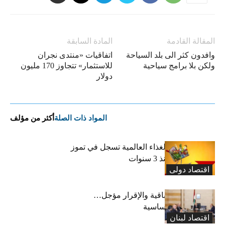
المقالة القادمة
المادة السابقة
وافدون كثر الى بلد السياحة
اتفاقيات «منتدى نجران
ولكن بلا برامج سياحية
للاستثمار» تتجاوز 170 مليون
دولار
المواد ذات الصلة
أكثر من مؤلف
“الفاو”: أسعار الغذاء العالمية تسجل في تموز
أعلى مستوى منذ 3 سنوات
اقتصاد دولی
رسوم النفايات باقية والإقرار مؤجل…
واستثناء لمواد أساسية
اقتصاد لبنان