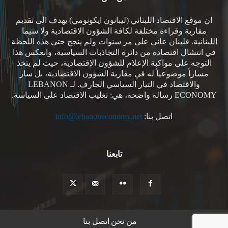
ان موقع الاقتصاد اللبناني (ليبانون ايكونومي) يهدف الى تقديم
مقاربة وقراءة مختلفة لكافة الشؤون الاقتصادية ولا سيما
اللبنانية. فلبنان عانى على مر سنوات ولم ينجح حتى هذه اللحظة
في انتشال اقتصاده من دائرة التجاذبات السياسية، وانعكس هذا
التوجه على مواكبة الإعلام للشؤون الإقتصادية، حيث لم يتخذ
مساراً موضوعياً له في مقاربة الشؤون الاقتصادية، بل سار
والاقتصاد في التيار السياسي الجارف. لـ LEBANON
ECONOMY رسالة واضحة، هي: تغليب الاقتصاد على السياسة.
اتصل بنا:
info@lebanoneconomy.net
تابعنا
من نحن
اتصل بنا