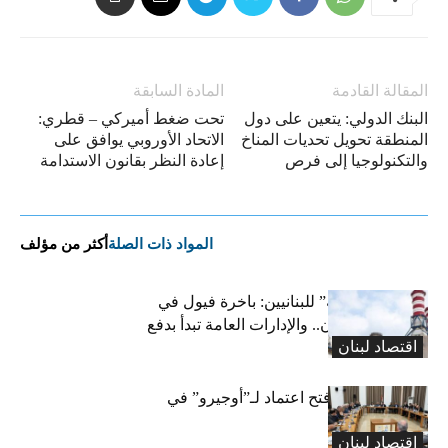
المقالة القادمة
المادة السابقة
البنك الدولي: يتعين على دول
تحت ضغط أميركي – قطري:
المنطقة تحويل تحديات المناخ
الاتحاد الأوروبي يوافق على
والتكنولوجيا إلى فرص
إعادة النظر بقانون الاستدامة
المواد ذات الصلة
أكثر من مؤلف
بشرى “كهربائية” للبنانيين: باخرة فيول في
طريقها إلى لبنان.. والإدارات العامة تبدأ بدفع
اقتصاد لبنان
متوجباتها
لجنة المال تقرّ فتح اعتماد لـ”أوجيرو” في
موازنة 2026
اقتصاد لبنان