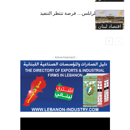
خط كركوك – طرابلس… فرصة تنتظر التنفيذ
اقتصاد لبنان
- Advertisement -