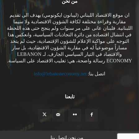
من نحن
ان موقع الاقتصاد اللبناني (ليبانون ايكونومي) يهدف الى تقديم
مقاربة وقراءة مختلفة لكافة الشؤون الاقتصادية ولا سيما
اللبنانية. فلبنان عانى على مر سنوات ولم ينجح حتى هذه اللحظة
في انتشال اقتصاده من دائرة التجاذبات السياسية، وانعكس هذا
التوجه على مواكبة الإعلام للشؤون الإقتصادية، حيث لم يتخذ
مساراً موضوعياً له في مقاربة الشؤون الاقتصادية، بل سار
والاقتصاد في التيار السياسي الجارف. لـ LEBANON
ECONOMY رسالة واضحة، هي: تغليب الاقتصاد على السياسة.
اتصل بنا:
info@lebanoneconomy.net
تابعنا
من نحن
اتصل بنا