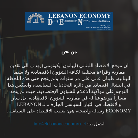
من نحن
ان موقع الاقتصاد اللبناني (ليبانون ايكونومي) يهدف الى تقديم
مقاربة وقراءة مختلفة لكافة الشؤون الاقتصادية ولا سيما
اللبنانية. فلبنان عانى على مر سنوات ولم ينجح حتى هذه اللحظة
في انتشال اقتصاده من دائرة التجاذبات السياسية، وانعكس هذا
التوجه على مواكبة الإعلام للشؤون الإقتصادية، حيث لم يتخذ
مساراً موضوعياً له في مقاربة الشؤون الاقتصادية، بل سار
والاقتصاد في التيار السياسي الجارف. لـ LEBANON
ECONOMY رسالة واضحة، هي: تغليب الاقتصاد على السياسة.
اتصل بنا:
info@lebanoneconomy.net