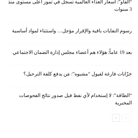
“الفاو”: أسعار الغذاء العالمية تسجل في تموز أعلى مستوى منذ
3 سنوات
رسوم النفايات باقية والإقرار مؤجل… واستثناء لمواد أساسية
بعد 19 عاماً: هؤلاء هم أعضاء مجلس إدارة الضمان الاجتماعي
خزّانات فارغة لفيول “مشبوه”: مَن يدفع كلفة الترحيل؟
“الطاقة”: لا إستخدام لأي نفط قبل صدور نتائج الفحوصات
المخبرية