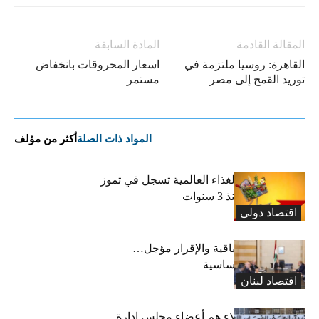
المقالة القادمة
المادة السابقة
القاهرة: روسيا ملتزمة في
اسعار المحروقات بانخفاض
توريد القمح إلى مصر
مستمر
المواد ذات الصلة
أكثر من مؤلف
“الفاو”: أسعار الغذاء العالمية تسجل في تموز
أعلى مستوى منذ 3 سنوات
اقتصاد دولی
رسوم النفايات باقية والإقرار مؤجل…
واستثناء لمواد أساسية
اقتصاد لبنان
بعد 19 عاماً: هؤلاء هم أعضاء مجلس إدارة