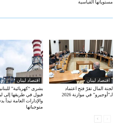
مستوياتها القياسية
اقتصاد لبنان
اقتصاد لبنان
لجنة المال تقرّ فتح اعتماد
بشرى “كهربائية” للبناني
لـ”أوجيرو” في موازنة 2026
فيول في طريقها إلى لبن
والإدارات العامة تبدأ بد
متوجباتها