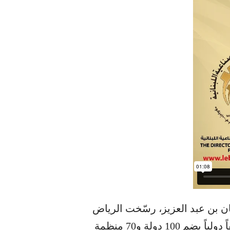
ن بن عبد العزيز، رسّخت الرياض
مكانتها، عاصمة للتعدين العالمي، باحتضانها تحالفاً دولياً يضم 100 دولة و70 منظمة