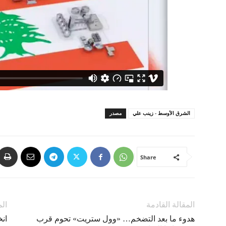
الشرق الأوسط - زينب علي
مصدر
Share
المقالة القادمة
الم
هدوء ما بعد التضخم… «وول ستريت» تحوم قرب
ان