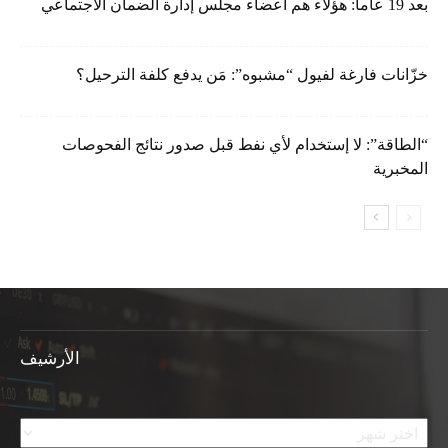
بعد 19 عاماً: هؤلاء هم أعضاء مجلس إدارة الضمان الاجتماعي
خزّانات فارغة لفيول “مشبوه”: مَن يدفع كلفة الترحيل؟
“الطاقة”: لا إستخدام لأي نفط قبل صدور نتائج الفحوصات
المخبرية
الأرشيف
الأرشيف