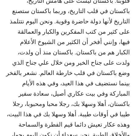
قلوبنا. باكستان ليست على هامش التاريخ،
باكستان في قلب التاريخ، وربما باكستان ستصنع
التاريخ لأنها دولة حاضرة وقوية. ونحن اليوم نتتلمذ
على كثير من كتب المفكرين والكبار والعمالقة
فيها، وإنني أفخر أن الكثير من الشيوخ الأعلام
الكبار هم من باكستان. باكستان منذ أن ولدت،
ولدت على جناح الخير ومن خلال علي جناح الذي
وضع باكستان في قلب خارطة العالم. نشعر بالفخر
بينما نستضيف في هذا العيد، وفي هذه الأيام
المباركة وفي بيت عكاري أصيل، سعادة سفير
باكستان، أهلا وسهلا بك، رجلا محبا ومحبوبا، رجلا
طيبا في أوقات طيبة. أهلا وسهلا بك في هذا البيت،
وهذه عكار تعيش دائما قيم الفطرة والسماحة
والأخلاق الطيبة. نحن سعداء أن نكون اليوم بجوار