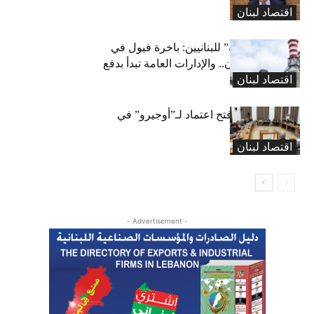
اقتصاد لبنان
بشرى “كهربائية” للبنانيين: باخرة فيول في
طريقها إلى لبنان.. والإدارات العامة تبدأ بدفع
اقتصاد لبنان
متوجباتها
لجنة المال تقرّ فتح اعتماد لـ”أوجيرو” في
موازنة 2026
اقتصاد لبنان
- Advertisement -