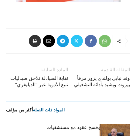
المقالة القادمة
المادة السابقة
وفد نيابي بولندي يزور مرفأ
نقابة الصيادلة تلاحق صيدليات
بيروت ويشيد بأدائه التشغيلي
تبيع الأدوية عبر “الديليفري”
المواد ذات الصلة
أكثر من مؤلف
كركي: إنذارات وفسخ عقود مع مستشفيات
مخالفة