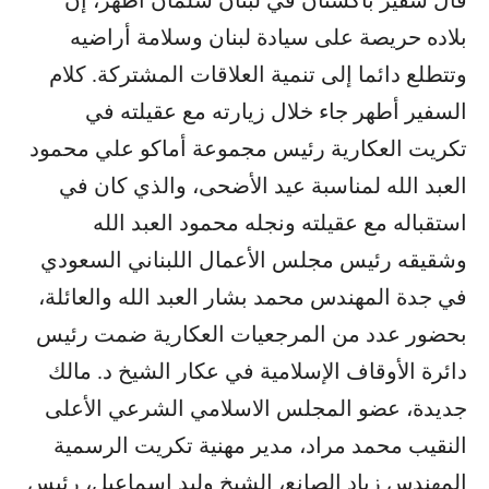
قال سفير باكستان في لبنان سلمان أطهر، إن
بلاده حريصة على سيادة لبنان وسلامة أراضيه
وتتطلع دائما إلى تنمية العلاقات المشتركة. كلام
السفير أطهر جاء خلال زيارته مع عقيلته في
تكريت العكارية رئيس مجموعة أماكو علي محمود
العبد الله لمناسبة عيد الأضحى، والذي كان في
استقباله مع عقيلته ونجله محمود العبد الله
وشقيقه رئيس مجلس الأعمال اللبناني السعودي
في جدة المهندس محمد بشار العبد الله والعائلة،
بحضور عدد من المرجعيات العكارية ضمت رئيس
دائرة الأوقاف الإسلامية في عكار الشيخ د. مالك
جديدة، عضو المجلس الاسلامي الشرعي الأعلى
النقيب محمد مراد، مدير مهنية تكريت الرسمية
المهندس زياد الصانع، الشيخ وليد إسماعيل، رئيس