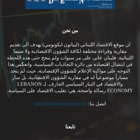
من نحن
ان موقع الاقتصاد اللبناني (ليبانون ايكونومي) يهدف الى تقديم
مقاربة وقراءة مختلفة لكافة الشؤون الاقتصادية ولا سيما
اللبنانية. فلبنان عانى على مر سنوات ولم ينجح حتى هذه اللحظة
في انتشال اقتصاده من دائرة التجاذبات السياسية، وانعكس هذا
التوجه على مواكبة الإعلام للشؤون الإقتصادية، حيث لم يتخذ
مساراً موضوعياً له في مقاربة الشؤون الاقتصادية، بل سار
والاقتصاد في التيار السياسي الجارف. لـ LEBANON
ECONOMY رسالة واضحة، هي: تغليب الاقتصاد على السياسة.
اتصل بنا:
info@lebanoneconomy.net
تابعنا