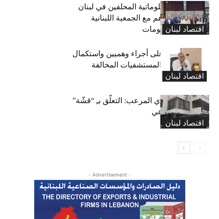
نقابة خبراء المعلوماتية المحلفين في لبنان
توقّع مذكرة تفاهم مع الجمعية اللبنانية
اقتصاد لبنان
لتكنولوجيا المعلومات
كركي: الادّعاء على أجراء وهميين واستكمال
الإجراءات بحق المستشفيات المخالفة
اقتصاد لبنان
المعاش التقاعدي المرعب: التعلّق بـِ “قشّة”
الضمان الاجتماعي
اقتصاد لبنان
- Advertisement -