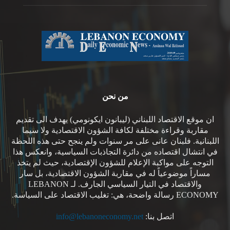
من نحن
ان موقع الاقتصاد اللبناني (ليبانون ايكونومي) يهدف الى تقديم
مقاربة وقراءة مختلفة لكافة الشؤون الاقتصادية ولا سيما
اللبنانية. فلبنان عانى على مر سنوات ولم ينجح حتى هذه اللحظة
في انتشال اقتصاده من دائرة التجاذبات السياسية، وانعكس هذا
التوجه على مواكبة الإعلام للشؤون الإقتصادية، حيث لم يتخذ
مساراً موضوعياً له في مقاربة الشؤون الاقتصادية، بل سار
والاقتصاد في التيار السياسي الجارف. لـ LEBANON
ECONOMY رسالة واضحة، هي: تغليب الاقتصاد على السياسة.
اتصل بنا:
info@lebanoneconomy.net