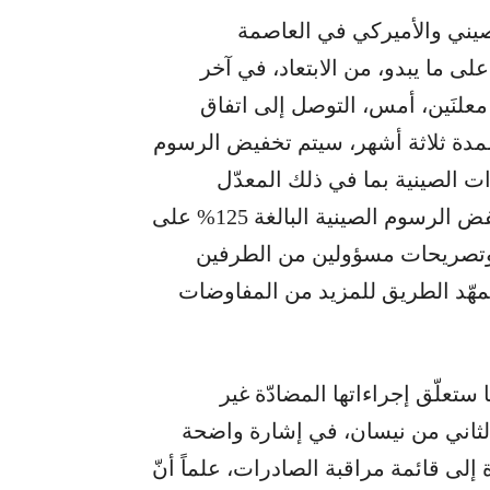
يني والأميركي في العاصمة
لى ما يبدو، من الابتعاد، في آخر
علنَين، أمس، التوصل إلى اتفاق
لمدة ثلاثة أشهر، سيتم تخفيض الرسوم
ى معظم الواردات الصينية بما في ذلك المعدّل
المرتبط بالفنتانيل بحلول 14 أيار، في حين ستنخفض الرسوم الصينية البالغة 125% على
ً لبيان مشترك، وتصريحات مسؤولين من الطرفين
هّد الطريق للمزيد من المفاوضات
ستعلّق إجراءاتها المضادّة غير
الثاني من نيسان، في إشارة واضحة
معادن نادرة إلى قائمة مراقبة الصادرات، علماً أنّ