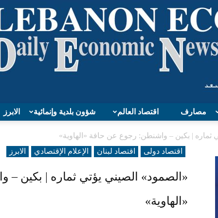
مصارف
اقتصاد العالم
شؤون بلدية وإنمائية
الابرز
Lebanon
 ثماره | بكين – واشنطن: رجوع عن حافة «الهاوية»
اقتصاد دولی
اقتصاد لبنان
الإعلام الإقتصادي
الابرز
«الصمود» الصيني يؤتي ثماره | بكين – 
Economy
«الهاوية»