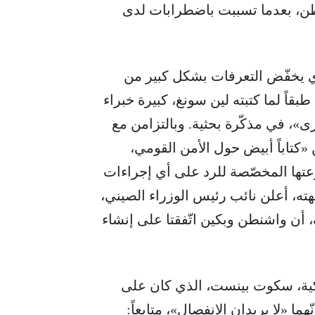
شنطن، بعدما تسببت باضطرابات لدى
لذي يخفّض التعرفات بشكل كبير من
بقاً لما كتبته لين سونغ، كبيرة خبراء
»، في مذكّرة بحثية. وبالتزامن مع
كتاباً أبيض حول الأمن القومي،
عتها المخصّصة للرد على أي إجراءات
ه، أعلن نائب رئيس الوزراء الصيني،
 أن واشنطن وبكين اتّفقتا على إنشاء
يركية، سكوت بينست، الذي كان على
ا «لا يريدان الانفصال»، متابعاً: