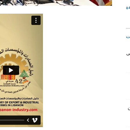
ءة
ت
ى
ن