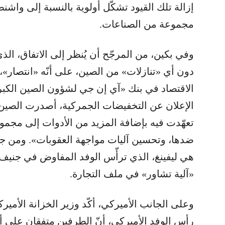
إزالة تلك القيود تشكّل أولوية بالنسبة إلى وا
مجموعة من الصناعات.
وفي بكين، من المرجّح أن يُنظر إلى الاتفاق، ا
دون أي «تنازلات» من الصين، على أنّه «انتصار»، ط
الاقتصاد في بنك «آي إن جي لشؤون الصين الكبرى
الإعلان عن التخفيضات الجمركية، أصدرت الصين «
تعهّدت فيه بإضافة المزيد من الأدوات إلى مجمو
ضدها، وتحسين آليات مواجهة العقوبات». ومن جهت
هي ليفينغ، الذي ترأّس الوفد المفاوض في جنيف،
«آلية تشاور» في ملف التجارة.
وعلى الجانب الأميركي، أكّد وزير الخزانة الأم
رأس الوفد الأميركي، أنّ الطرفين متفقان على أنّهم