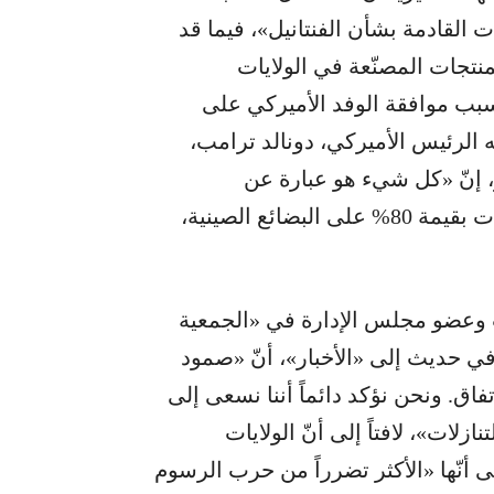
 القادمة بشأن الفنتانيل»، فيما قد
تجات المصنّعة في الولايات
بب موافقة الوفد الأميركي على
 الرئيس الأميركي، دونالد ترامب،
، إنّ «كل شيء هو عبارة عن
مفاوضات»، علماً أنّ ترامب كان يؤيد إبقاء تعرفات بقيمة 80% على البضائع الصينية،
اتب وعضو مجلس الإدارة في «الجمعية
ي حديث إلى «الأخبار»، أنّ «صمود
اق. ونحن نؤكد دائماً أننا نسعى إلى
ازلات»، لافتاً إلى أنّ الولايات
 أنّها «الأكثر تضرراً من حرب الرسوم