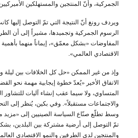
الجمركية، وأنّ المنتجين والمستهلكين الأميركيين
ويردف رونغ أنّ النتيجة التي تمّ التوصل إليها ك
الرسوم الجمركية وتجميدها، مشيراً إلى أن الطر
المفاوضات «بشكل معمّق»، إيماناً منهما بأهمية 
الاقتصادي العالمي».
وإذ من غير الممكن «حل كل الخلافات بين ليلة وض
الاتفاق الأخير «يُعدّ خطوة إيجابية مهمة نحو القض
المتساوي، ولا سيما عقب إنشاء آليات للتشاور ال
والاجتماعات مستقبلاً». وفي بكين، يُنظر إلى الت
وسط تطلّع صنّاع السياسة الصينيين إلى «مزيد م
تمّ التوصل إلى أرضية مشتركة بين البلدين، ب
والمنتجين لدى الطرفين والنمو الاقتصادي العالم