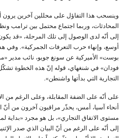
وينسحب هذا التفاؤل على محللين آخرين يرون أن 
المحادثات، وربما اجتماع محتمل بين ترامب ونظ
إلى أنّه لدى الوصول إلى تلك المرحلة، «قد يكو
أوسع، وإنهاء حرب التعرفات الجمركية». وفي ه
بوست» الأميركية عن سونغ جويو، نائب مدير «مر
فودان» في شنغهاي، قوله إنّ هذه الخطوة تشكّ
التجارية التي بدأتها واشنطن».
على أنّه على الضفة المقابلة، وعلى الرغم من ا
أنحاء آسيا، أمس، يحذّر مراقبون آخرون من أنّ ال
مستوى الاتفاق التجاري»، بل هو مجرد «بداية لم
إلى أنّه على الرغم من أنّ البيان الذي صدر الإ