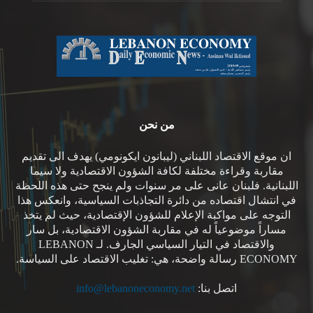
من نحن
ان موقع الاقتصاد اللبناني (ليبانون ايكونومي) يهدف الى تقديم
مقاربة وقراءة مختلفة لكافة الشؤون الاقتصادية ولا سيما
اللبنانية. فلبنان عانى على مر سنوات ولم ينجح حتى هذه اللحظة
في انتشال اقتصاده من دائرة التجاذبات السياسية، وانعكس هذا
التوجه على مواكبة الإعلام للشؤون الإقتصادية، حيث لم يتخذ
مساراً موضوعياً له في مقاربة الشؤون الاقتصادية، بل سار
والاقتصاد في التيار السياسي الجارف. لـ LEBANON
ECONOMY رسالة واضحة، هي: تغليب الاقتصاد على السياسة.
اتصل بنا:
info@lebanoneconomy.net