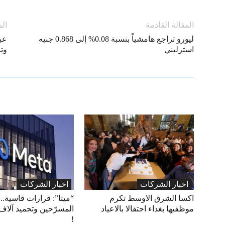
المقالة القادمة
الم
ليورو تراجع هامشياً بنسبة 0.08% إلى 0.868 جنيه
عب
استرليني
وت
اخبار الشركات
اخبار الشركات
اكسا الشرق الاوسط تكرم
“ميتا”: قرارات قاسية.. 
موظفيها بغداء احتفالا بالاعياد
المسرّحين وتجميد آلاف
!