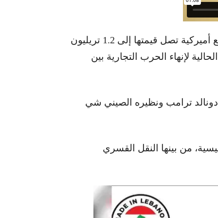
أفادت مصادر بأن الصين وافقت على شراء بضائع أميركية تصل قيمتها إلى 1.2 تريليون
حالية لإنهاء الحرب التجارية بين
 الأميركي دونالد ترامب ونظيره الصيني شي
ئيسية، من بينها النقل القسري