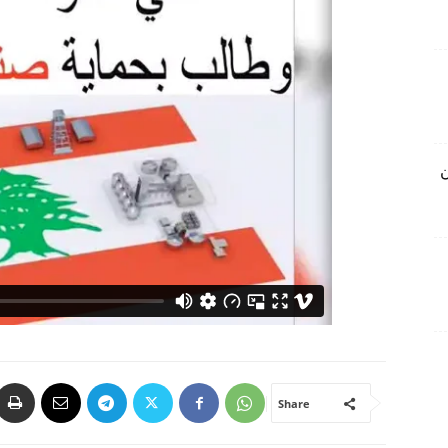
ن
Share