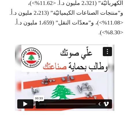
الكهربائيّة” (2،321 مليون د.أ. <11.62%>)،
و”منتجات الصناعات الكيميائيّة” (2،213 مليون د.أ.
<11.08%>)، و”معدّات النقل” (1،659 مليون د.أ.
<8.30%>).