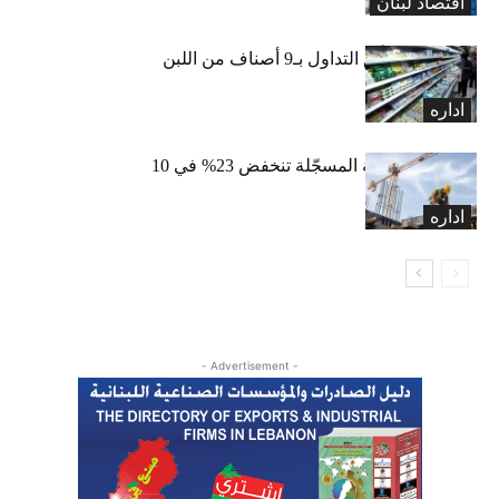
اقتصاد لبنان
«الاقتصاد» تعلّق التداول بـ9 أصناف من اللبن
واللبنة
اداره
الرخص العقارية المسجّلة تنخفض 23% في 10
أشهر
اداره
- Advertisement -