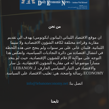
من نحن
ان موقع الاقتصاد اللبناني (ليبانون ايكونومي) يهدف الى تقديم
مقاربة وقراءة مختلفة لكافة الشؤون الاقتصادية ولا سيما
اللبنانية. فلبنان عانى على مر سنوات ولم ينجح حتى هذه اللحظة
في انتشال اقتصاده من دائرة التجاذبات السياسية، وانعكس هذا
التوجه على مواكبة الإعلام للشؤون الإقتصادية، حيث لم يتخذ
مساراً موضوعياً له في مقاربة الشؤون الاقتصادية، بل سار
والاقتصاد في التيار السياسي الجارف. لـ LEBANON
ECONOMY رسالة واضحة، هي: تغليب الاقتصاد على السياسة.
اتصل بنا:
info@lebanoneconomy.net
تابعنا