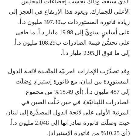
الذي سبقه، وذلك بحسب إحصاءات المجلِس
الأعلى للجمارك. ويعود هذا الإرتفاع في العجز إلى
زيادة فاتورة المستوردات ب397.30 مليون د.أ.
على أساسٍ سنويٍّ إلى 19.98 مليار د.أ. ما طغى
على تحسُّن قيمة الصادرات ب108.29 مليون د.أ.
إلى ما فوق ال2.95 مليار د.أ.
وقد تصدَّرَت الإمارات العربيّة المتّحدة لائحة الدول
المستورِدة من لبنان، مع فاتورة إستيرادٍ وَصَلَت
إلى 457 مليون د.أ. (أي 15.49% من مجموع
الصادرات اللبنانيّة)، في حين حَلَّت الصين في
المرتبة الأولى على لائحة الدول المصدِّرة إلى لبنان
حيث وَصَلَت فاتورة صادراتها إلى 2،048 مليون د.أ.
(أي 10.25% من فاتورة الإستيراد).