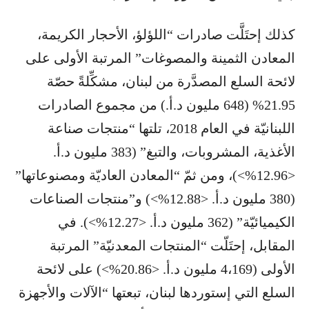
كذلك إحتَلَّت صادرات “اللؤلؤ، الأحجار الكريمة،
المعادن الثمينة والمصوغات” المرتبة الأولى على
لائحة السلع المصدَّرة من لبنان، مشكِّلةً حصّة
21.95% (648 مليون د.أ.) من مجموع الصادرات
اللبنانيّة في العام 2018، تلتها “منتجات صناعة
الأغذية، المشروبات، والتبغ” (383 مليون د.أ.
<12.96%>)، ومن ثمّ “المعادن العاديّة ومصنوعاتها”
(380 مليون د.أ. <12.88%>) و”منتجات الصناعات
الكيميائيّة” (362 مليون د.أ. <12.27%>). في
المقابل، إحتَلّت “المنتجات المعدنيّة” المرتبة
الأولى (4،169 مليون د.أ. <20.86%>) على لائحة
السلع التي إستوردها لبنان، تبعتها “الآلات والأجهزة