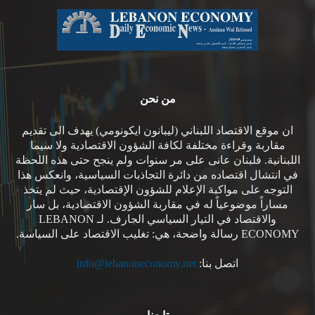
من نحن
ان موقع الاقتصاد اللبناني (ليبانون ايكونومي) يهدف الى تقديم
مقاربة وقراءة مختلفة لكافة الشؤون الاقتصادية ولا سيما
اللبنانية. فلبنان عانى على مر سنوات ولم ينجح حتى هذه اللحظة
في انتشال اقتصاده من دائرة التجاذبات السياسية، وانعكس هذا
التوجه على مواكبة الإعلام للشؤون الإقتصادية، حيث لم يتخذ
مساراً موضوعياً له في مقاربة الشؤون الاقتصادية، بل سار
والاقتصاد في التيار السياسي الجارف. لـ LEBANON
ECONOMY رسالة واضحة، هي: تغليب الاقتصاد على السياسة.
اتصل بنا:
info@lebanoneconomy.net