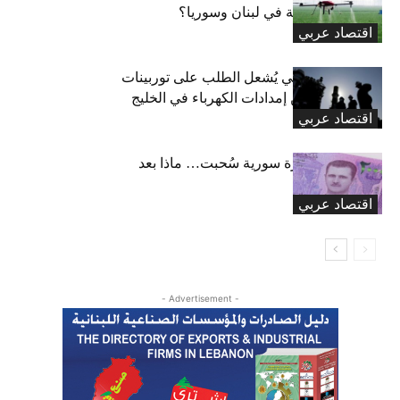
للإضرار بالزراعة في لبنان وسوريا؟
اقتصاد عربي
صراع جيوسياسي يُشعل الطلب على توربينات
الغاز لتعزيز أمن إمدادات الكهرباء في الخليج
اقتصاد عربي
33.6 تريليون ليرة سورية سُحبت… ماذا بعد
انتهاء المهلة؟
اقتصاد عربي
- Advertisement -