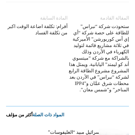
المقالة القادمة
المادة السابقة
ستحوذت شركة “نبراس”
أفرام: تكلفة اضاعة الوقت اكبر
للطاقة على حصة شركة “أي
من تكلفة الفساد
إي أس كوربورشن” الأميركية
في ثلاثة مشاريع قائمة لتوليد
الكهرباء في الأردن وذلك
بالشراكة مع شركة “ميتسوي
أند كو ليمتد” اليابانية. ويمثل هذا
المشروع مشروع الطاقة الرابع
لشركة “نبراس” في الأردن بعد
محطات شرق عمَّان و”IPP4
المناخر” و”شمس معان”.
المواد ذات الصلة
أكثر من مؤلف
هل استخدمت إسرائيل مبيد “الغليفوسات”