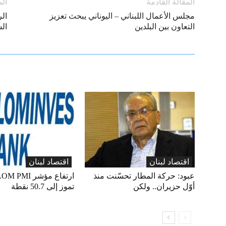
المقالة القادمة
الم
مجلس الأعمال اللبناني – اليوناني يبحث تعزيز
ال
التعاون بين البلدين
الس
اقتصاد لبنان
اقتصاد لبنان
عبود: حركة المطار تحسّنت منذ
أوّل حزيران.. ولكن
تموز إلى 50.7 نقطة