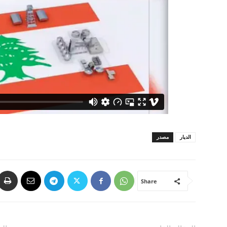
الديار
مصدر
Share