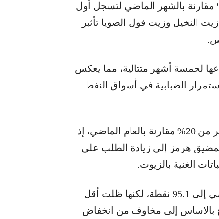
المقابل، تراجعت أسعار الزيوت النباتية 4.6% مقارنة بالشهر الماضي لتسجل أول
يت النخيل وزيت فول الصويا تأثير
س.
عها لخمسة أشهر متتالية، مما يعكس
ستمرار الضبابية في أسواق النفط
ولا يزال متوسط أسعار الزيوت النباتية أعلى بأكثر من 20% مقارنة بالعام الماضي، إذ
 لمضيق هرمز إلى زيادة الطلب على
تات الغنية بالزيوت.
وقفزت أسعار السكر 7.5% مقارنة بالشهر الماضي إلى 95.1 نقطة، لكنها ظلت أقل
فاع بالاساس إلى مخاوف من انخفاض