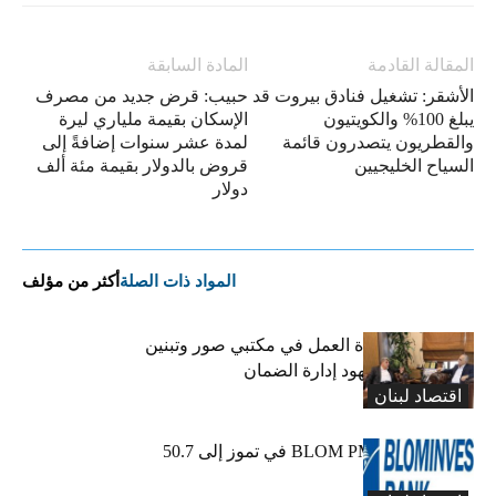
المقالة القادمة
المادة السابقة
الأشقر: تشغيل فنادق بيروت قد
حبيب: قرض جديد من مصرف
يبلغ 100% والكويتيون
الإسكان بقيمة ملياري ليرة
والقطريون يتصدرون قائمة
لمدة عشر سنوات إضافةً إلى
السياح الخليجيين
قروض بالدولار بقيمة مئة ألف
دولار
المواد ذات الصلة
أكثر من مؤلف
كركي يعلن عودة العمل في مكتبي صور وتبنين
وطليس ينوّه بجهود إدارة الضمان
اقتصاد لبنان
ارتفاع مؤشر BLOM PMI في تموز إلى 50.7
نقطة