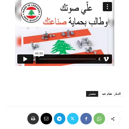
الديار - هيام عيد
مصدر