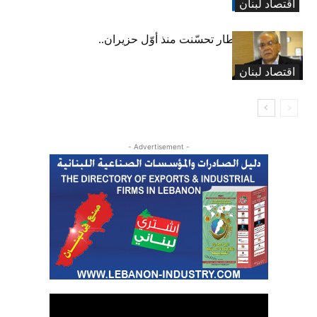
اقتصاد لبنان
عبود: حركة المطار تحسّنت منذ أوّل حزيران..
ولكن
اقتصاد لبنان
- Advertisement -