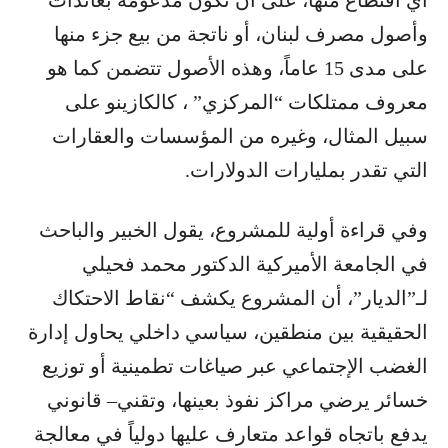
أي اقتطاع منها، على أن تكون مدعومة بعائدات
وأصول مصرف لبنان، أو ناتجة من بيع جزء منها
على مدى 15 عاماً، وهذه الأصول تتضمن كما هو
معروف ممتلكات “المركزي” ، كالكازينو على
سبيل المثال، وغيره من المؤسسات والعقارات
التي تقدر بمليارات الدولارات.
وفي قراءة أولية للمشروع، يقول الخبير والباحث
في الجامعة الأميركية الدكتور محمد فحيلي
لـ”الديار”، أن المشروع يكشف “نقاط الاحتكاك
الحقيقية بين منطقين، سياسي داخلي يحاول إدارة
الغضب الإجتماعي عبر صياغات تطمينية أو توزيع
خسائر يرضي مراكز نفوذ بعينها، وتقني– قانوني
يدفع باتجاه قواعد متعارف عليها دولياً في معالجة