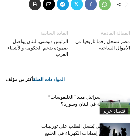
المقالة القادمة
المادة السابقة
مصر تسجل رقما تاريخيا في
الرئيس دبوسي: لبنان يواصل
الأموال الساخنة
صموده بدعم الحكومة والأشقاء
العرب
المواد ذات الصلة
أكثر من مؤلف
هل استخدمت إسرائيل مبيد “الغليفوسات”
للإضرار بالزراعة في لبنان وسوريا؟
اقتصاد عربي
صراع جيوسياسي يُشعل الطلب على توربينات
الغاز لتعزيز أمن إمدادات الكهرباء في الخليج