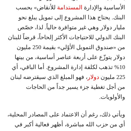
الأساسية والإدارة
المستدامة
للأنقاض» بحسب
البنك. يحتاج هذا المشروع إلى تمويل يبلغ نحو
مليار دولار وهي غير متوافرة حالياً. لذا، خصّص
البنك الدولي للاحتياجات الأكثر إلحاحاً، قرضاً للبنان
من «صندوق التمويل الأوّلي» بقيمة 250 مليون
دولار يتوزّع على أربعة عناصر أساسية، من بينها
10% تذهب لكلفة إدارة المشروع. أما الباقي، أي
225 مليون
دولار
، فهو المبلغ الذي سيقترضه لبنان
من أجل تغطية جزء يسير جداً من الحاجات
والأولويات.
ويأتي ذلك، رغم أن الاعتماد على المصادر المحلية،
أي من حزب الله مباشرة، أظهر فعالية أكبر في