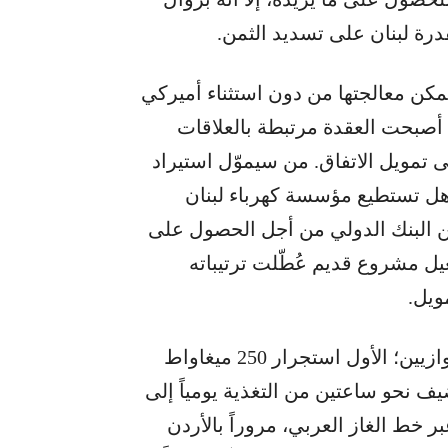
رة لبنان على تسديد الثمن.
يمكن معالجتها من دون استثناء أميركي
 أصبحت العقدة مرتبطة بالعلاقات
ى تمويل الاتفاق. من سيموّل استيراد
 هل تستطيع مؤسسة كهرباء لبنان
من البنك الدولي من أجل الحصول على
فعيل مشروع قديم عُطّلت ترتيباته
ويل.
جوهر الخطة السابقة كان يقوم على مسارين متوازيين؛ الأول استجرار 250 ميغاواط
ضيف نحو ساعتين من التغذية يومياً إلى
بر خط الغاز العربي، مروراً بالأردن