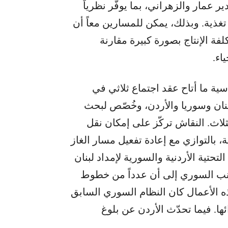
 عمار والزهراني، بما يوفّر نظرياً
 إضافية، أي ما يعادل 8 ساعات تغذية. وبذلك، يمكن للمسارين معاً أن
أن يخفّضا كلفة الإنتاج بصورة كبيرة مقارنة
اء.
ية ما أتاح عقد اجتماع ثلاثي في
بنان وسوريا والأردن، وخُصّص لبحث
لثلاث. النقاش تركّز على إمكان نقل
، بالتوازي مع إعادة تفعيل مسار الغاز
تحتية الأردنية والسورية لإمداد لبنان
لجانب السوري إلى أن عدداً من خطوط
هذه الأعمال كان النظام السوري السابق
 ملايين دولار لإجرائها. فيما تحدّث الأردن عن بلوغ