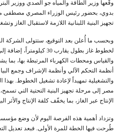
وقّعها وزير الطاقة والمياه جو الصدي ووزير البت
بدوي، بحضور رئيس الوزراء المصري مصطفى مدبو
تجهيز البنية اللبنانية اللازمة لاستقبال الغاز وتش
وبحسب ما أُعلن بعد التوقيع، ستتولى الشركة الم
لخطوط غاز بطول يقارب 30 كيل
والقياس ومحطات الكهرباء المرتبطة بها، بما يشم
أنظمة التحكم الآلي وأنظمة الإشراف وجمع البيانا
والتشغيلية تمهيداً لإعادة تشغيل الخطوط. بهذا 
مصر إلى مرحلة تجهيز البنية التحتية التي تسمح، لا
الإنتاج عبر الغاز، بما يخفّف كلفة الإنتاج والأثر ال
وتزداد أهمية هذه الفرصة اليوم لأن وضع مؤسسة كه
طُرحت فيها الخطة للمرة الأولى. فبعد تعديل التع