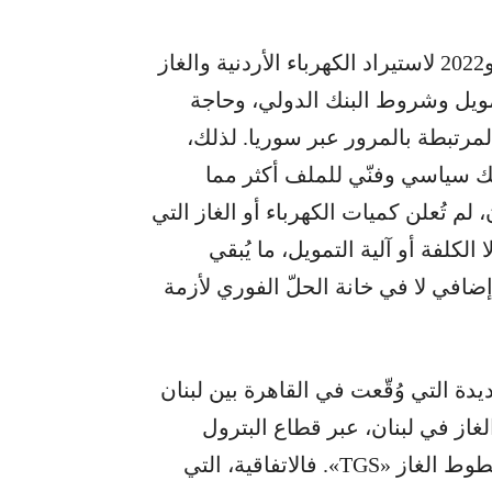
ويعود المشروع إلى اتفاقات وُقّعت عامَي 2021 و2022 لاستيراد الكهرباء الأردنية والغاز
تمويل وشروط البنك الدولي، وحاجة
المرتبطة بالمرور عبر سوريا. لذلك،
يك سياسي وفنّي للملف أكثر مما
لم تُعلن كميات الكهرباء أو الغاز التي
الكلفة أو آلية التمويل، ما يُبقي
افي لا في خانة الحلّ الفوري لأزمة
دة التي وُقّعت في القاهرة بين لبنان
غاز في لبنان، عبر قطاع البترول
المصري ممثلاً بالشركة الفنية لخدمات تشغيل خطوط الغاز «TGS». فالاتفاقية، التي