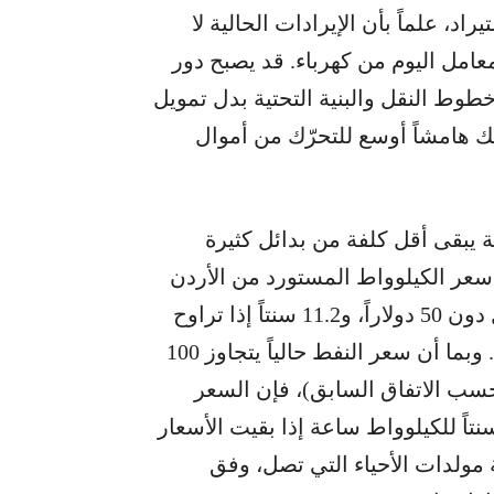
اد، علماً بأن الإيرادات الحالية لا
معامل اليوم من كهرباء. قد يصبح دور
طوط النقل والبنية التحتية بدل تمويل
ك هامشاً أوسع للتحرّك من أموال
ية يبقى أقل كلفة من بدائل كثيرة
 سعر الكيلوواط المستورد من الأردن
بسعر خام برنت: 10 سنتات إذا كان سعر البرميل دون 50 دولاراً، و11.2 سنتاً إذا تراوح
بين 50 و80 دولاراً، و16.2 سنتاً إذا تجاوز 80 دولاراً. وبما أن سعر النفط حالياً يتجاوز 100
 الشطر الذي يفوق 80 دولاراً بحسب الاتفاق السابق)، فإن السعر
فترض للكهرباء الأردنية يكون في حدود 16.2 سنتاً للكيلوواط ساعة إذا بقيت الأسعار
 مولدات الأحياء التي تصل، وفق