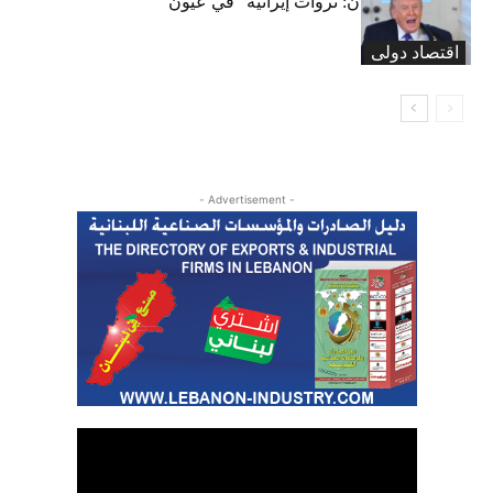
نفط وغاز ومعادن: ثروات إيرانيّة “في عيون”
ترامب
اقتصاد دولی
- Advertisement -