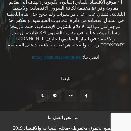
ان موقع الاقتصاد اللبناني (ليبانون ايكونومي) يهدف الى تقديم
مقاربة وقراءة مختلفة لكافة الشؤون الاقتصادية ولا سيما
اللبنانية. فلبنان عانى على مر سنوات ولم ينجح حتى هذه اللحظة
في انتشال اقتصاده من دائرة التجاذبات السياسية، وانعكس هذا
التوجه على مواكبة الإعلام للشؤون الإقتصادية، حيث لم يتخذ
مساراً موضوعياً له في مقاربة الشؤون الاقتصادية، بل سار
والاقتصاد في التيار السياسي الجارف. لـ LEBANON
ECONOMY رسالة واضحة، هي: تغليب الاقتصاد على السياسة.
اتصل بنا:
info@lebanoneconomy.net
تابعنا
من نحن
اتصل بنا
© جميع الحقوق محفوظة -مجلة الصناعة والاقتصاد 2019