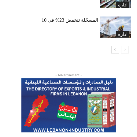
اداره
الرخص العقارية المسجّلة تنخفض 23% في 10
أشهر
اداره
- Advertisement -