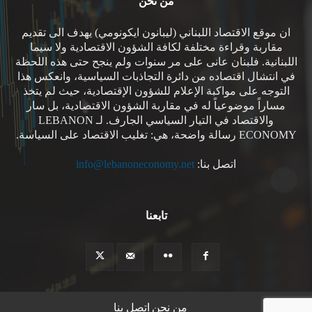
من نحن
ان موقع الاقتصاد اللبناني (ليبانون ايكونومي) يهدف الى تقديم
مقاربة وقراءة مختلفة لكافة الشؤون الاقتصادية ولا سيما
اللبنانية. فلبنان عانى على مر سنوات ولم ينجح حتى هذه اللحظة
في انتشال اقتصاده من دائرة التجاذبات السياسية، وانعكس هذا
التوجه على مواكبة الإعلام للشؤون الإقتصادية، حيث لم يتخذ
مساراً موضوعياً له في مقاربة الشؤون الاقتصادية، بل سار
والاقتصاد في التيار السياسي الجارف. لـ LEBANON
ECONOMY رسالة واضحة، هي: تغليب الاقتصاد على السياسة.
اتصل بنا:
info@lebanoneconomy.net
تابعنا
من نحن
اتصل بنا