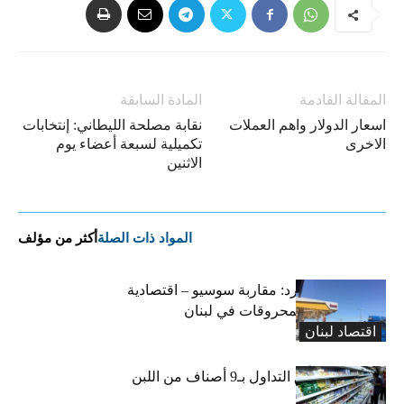
المقالة القادمة
المادة السابقة
اسعار الدولار واهم العملات
نقابة مصلحة الليطاني: إنتخابات
الاخرى
تكميلية لسبعة أعضاء يوم
الاثنين
المواد ذات الصلة
أكثر من مؤلف
التضخم المستورد: مقاربة سوسيو – اقتصادية
لارتفاع أسعار المحروقات في لبنان
اقتصاد لبنان
«الاقتصاد» تعلّق التداول بـ9 أصناف من اللبن
واللبنة