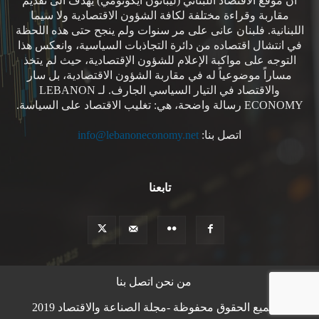
ان موقع الاقتصاد اللبناني (ليبانون ايكونومي) يهدف الى تقديم
مقاربة وقراءة مختلفة لكافة الشؤون الاقتصادية ولا سيما
اللبنانية. فلبنان عانى على مر سنوات ولم ينجح حتى هذه اللحظة
في انتشال اقتصاده من دائرة التجاذبات السياسية، وانعكس هذا
التوجه على مواكبة الإعلام للشؤون الإقتصادية، حيث لم يتخذ
مساراً موضوعياً له في مقاربة الشؤون الاقتصادية، بل سار
والاقتصاد في التيار السياسي الجارف. لـ LEBANON
ECONOMY رسالة واضحة، هي: تغليب الاقتصاد على السياسة.
اتصل بنا:
info@lebanoneconomy.net
تابعنا
من نحن
اتصل بنا
© جميع الحقوق محفوظة -مجلة الصناعة والاقتصاد 2019