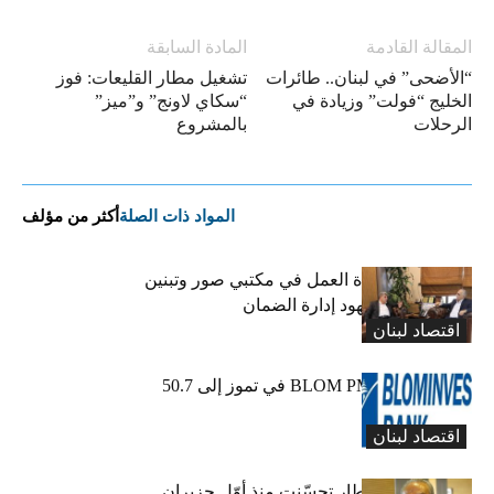
المقالة القادمة
المادة السابقة
“الأضحى” في لبنان.. طائرات
تشغيل مطار القليعات: فوز
الخليج “فولت” وزيادة في
“سكاي لاونج” و”ميز”
الرحلات
بالمشروع
المواد ذات الصلة
أكثر من مؤلف
كركي يعلن عودة العمل في مكتبي صور وتبنين
وطليس ينوّه بجهود إدارة الضمان
اقتصاد لبنان
ارتفاع مؤشر BLOM PMI في تموز إلى 50.7
نقطة
اقتصاد لبنان
عبود: حركة المطار تحسّنت منذ أوّل حزيران..