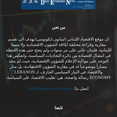
من نحن
ان موقع الاقتصاد اللبناني (ليبانون ايكونومي) يهدف الى تقديم
مقاربة وقراءة مختلفة لكافة الشؤون الاقتصادية ولا سيما
اللبنانية. فلبنان عانى على مر سنوات ولم ينجح حتى هذه اللحظة
في انتشال اقتصاده من دائرة التجاذبات السياسية، وانعكس هذا
التوجه على مواكبة الإعلام للشؤون الإقتصادية، حيث لم يتخذ
مساراً موضوعياً له في مقاربة الشؤون الاقتصادية، بل سار
والاقتصاد في التيار السياسي الجارف. لـ LEBANON
ECONOMY رسالة واضحة، هي: تغليب الاقتصاد على السياسة.
اتصل بنا:
info@lebanoneconomy.net
تابعنا