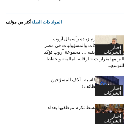
المواد ذات الصلة
أكثر من مؤلف
فاتح بكداش:نعتزم زيادة رأسمال آروب
لتأمينات الممتلكات والمسؤوليات في مصر
اخبار
الشركات
إلى 600 مليون جنيه … مجموعة آروب تؤكد
التزامها بقرارات «الرقابة المالية» وتخطط
للتوسع...
“ميتا”: قرارات قاسية.. آلاف المسرّحين
وتجميد آلاف الوظائف !
اخبار
الشركات
اكسا الشرق الاوسط تكرم موظفيها بغداء
احتفالا بالاعياد
اخبار
الشركات