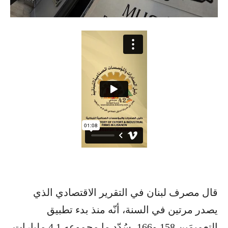
قال مصرف لبنان في التقرير الاقتصادي الذي
يصدر مرتين في السنة، أنّه منذ بدء تطبيق
التعميمَين 158 و166، سُدّد ما مجموعه 4.1 مليارات