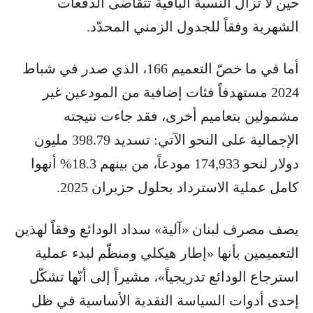
حين لا تزال النسبة الباقية تتقاضى الدفعات
الشهرية وفقاً للجدول الزمني المحدّد.
أما في ما خصّ التعميم 166، الذي صدر في شباط
2024 مستهدفاً فئات إضافية من المودعين غير
مشمولين بتعاميم أخرى، فقد جاءت نتيجته
الإجمالية على النحو الآتي: تسديد 398.79 مليون
دولار لنحو 174,933 مودعاً، من بينهم 18.3% أنهوا
كامل عملية الاسترداد بحلول حزيران 2025.
يصف مصرف لبنان «آلية» سداد الودائع وفقاً لهذين
التعميمين بأنها «إطار هيكلي ومنظّم لبدء عملية
استرجاع الودائع تدريجياً»، مشيراً إلى أنّها تشكّل
إحدى أدوات السياسة النقدية الأساسية في ظل