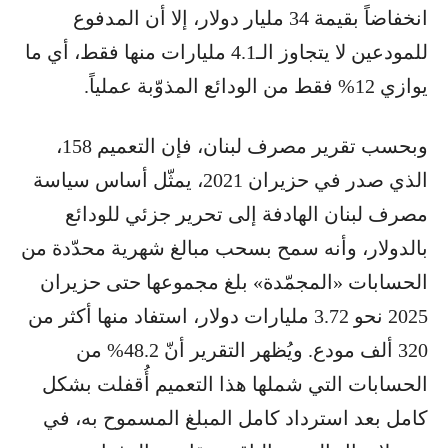
انخفاضاً بقيمة 34 مليار دولار، إلا أن المدفوع
للمودعين لا يتجاوز الـ4.1 مليارات منها فقط، أي ما
يوازي 12% فقط من الودائع المذوّبة عملياً.
وبحسب تقرير مصرف لبنان، فإن التعميم 158،
الذي صدر في حزيران 2021، يمثّل أساس سياسة
مصرف لبنان الهادفة إلى تحرير جزئي للودائع
بالدولار، وأنه سمح بسحب مبالغ شهرية محدّدة من
الحسابات «المجمّدة» بلغ مجموعها حتى حزيران
2025 نحو 3.72 مليارات دولار، استفاد منها أكثر من
320 ألف مودع. ويُظهر التقرير أنّ 48.2% من
الحسابات التي شملها هذا التعميم أُقفلت بشكل
كامل بعد استرداد كامل المبلغ المسموح به، في