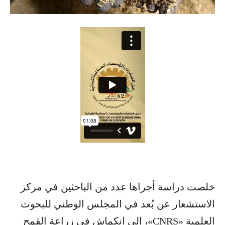
خلصت دراسة أجراها عدد من الباحثين في مركز
الاستشعار عن بُعد في المجلس الوطني للبحوث
العلمية «CNRS»، إلى انكماش في زراعة القمح