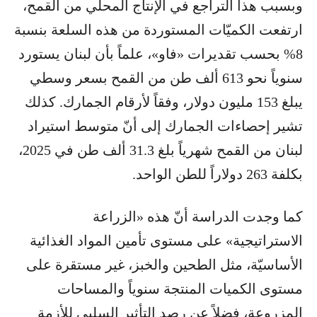
وبسبب هذا التراجع في الإنتاج المحلّي من القمح،
ارتفعت الكميّات المستوردة من هذه السلعة بنسبة
8% بحسب تقديرات «فاو»، علماً بأن لبنان يستورد
سنوياً نحو 613 ألف طن من القمح بسعر وسطي
يبلغ 153 مليون دولار، وفقاً لأرقام الجمارك. كذلك
تشير إحصاءات الجمارك إلى أنّ متوسط استيراد
لبنان من القمح شهرياً بلغ 31.3 ألف طن في 2025،
بكلفة 263 دولاراً للطن الواحد.
كما وجدت الدراسة أنّ هذه «الزراعة
الاستراتيجية» على مستوى تأمين المواد الغذائية
الأساسيّة، مثل الطحين والخبز، غير مستقرة على
مستوى الكميات المنتجة سنوياً والمساحات
المزروعة، فضلاً عن رصد التأثير السلبي للأزمة