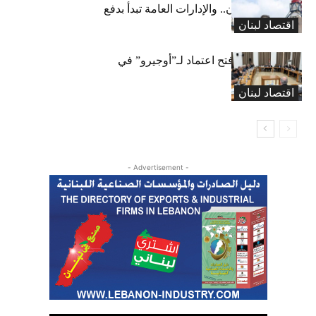
طريقها إلى لبنان.. والإدارات العامة تبدأ بدفع
اقتصاد لبنان
متوجباتها
لجنة المال تقرّ فتح اعتماد لـ”أوجيرو” في
موازنة 2026
اقتصاد لبنان
- Advertisement -