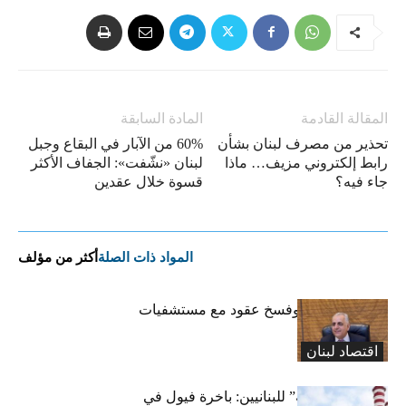
المقالة القادمة
المادة السابقة
تحذير من مصرف لبنان بشأن
60% من الآبار في البقاع وجبل
رابط إلكتروني مزيف… ماذا
لبنان «نشّفت»: الجفاف الأكثر
جاء فيه؟
قسوة خلال عقدين
المواد ذات الصلة
أكثر من مؤلف
كركي: إنذارات وفسخ عقود مع مستشفيات
مخالفة
اقتصاد لبنان
بشرى “كهربائية” للبنانيين: باخرة فيول في