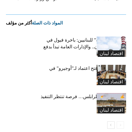
المواد ذات الصلة
أكثر من مؤلف
بشرى “كهربائية” للبنانيين: باخرة فيول في
طريقها إلى لبنان.. والإدارات العامة تبدأ بدفع
اقتصاد لبنان
متوجباتها
لجنة المال تقرّ فتح اعتماد لـ”أوجيرو” في
موازنة 2026
اقتصاد لبنان
خط كركوك – طرابلس… فرصة تنتظر التنفيذ
اقتصاد لبنان