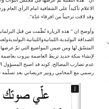
الاعلام تأكيداً على الشفافية امام الرأي العام ور
وقد لاقت ترحيباً من افرقاء عدّة”.
وأوضح ان ” هذه الزيارة نُظّمت من قبل البرلماني
الصداقة البولندية-اللبنانيةواللبنانية-البولنديةول
ن
لإنشاء سكة حديد تربط العاصمة بيروت بعاصمة
عدم تضارب المصالح، كونه قد اصبح المسؤول الأو
رسمي مع المحامي روبير جريصاتي بعد تسلّمه حقي