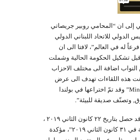
تي إلى ان “المحامي روبير جريصاتي
الدولي للاتحاد اللبناني الدولي
رجال الأعمال الذي تأسّس عام ٢٠٠٠ ويضم ٣٥ فرعاً له في العالم”، لافتا الى ان
ّت قبل تشكيل الحكومة الحالية وشملت
لنواب اضافة الى مختلف الاحزاب
و كانت هذه اللقاءات تهدف الى عرض
تقنية جديدة وهي تقنية معدنيةبإمتياز”Mineralisation” وقد تمّ اختراعها في بولندا
, وتصنّف صديقة للبيئة”.
وكشف المكتب الاعلامي بأن “طرح هذه التقنية قد حصل بتاريخ ٢٢ كانون الثاني ٢٠١٩ ،
أي قبل استلام الوزير فادي جريصاتي حقيبة البيئة في ٣١ كانون الثاني ٢٠١٩”، مؤكدة
مام ممثلين عن المجتمع المدني وامام