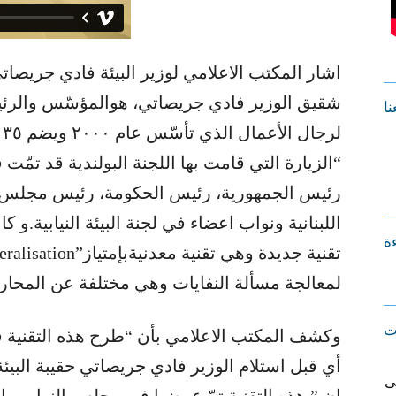
اشار المكتب الاعلامي لوزير البيئة فادي جريصا
شقيق الوزير فادي جريصاتي، هوالمؤسّس والرئيس 
نا
ل
“الزيارة التي قامت بها اللجنة البولندية قد تم
رئيس الجمهورية، رئيس الحكومة، رئيس مجلس ا
اللبنانية ونواب اعضاء في لجنة البيئة النيابية.
ءة
لمعالجة مسألة النفايات وهي مختلفة عن المحارق
ت
ى
ان ” هذه التقنية تمّ عرضها في مجلس النواب وا