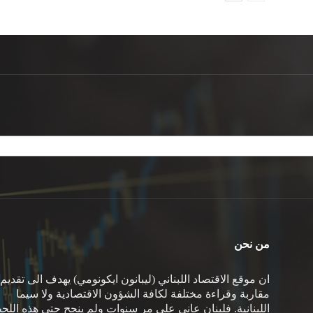
من نحن
ان موقع الاقتصاد اللبناني (ليبانون ايكونومي) يهدف الى تقديم
مقاربة وقراءة مختلفة لكافة الشؤون الاقتصادية ولا سيما
اللبنانية. فلبنان عانى على مر سنوات ولم ينجح حتى هذه اللح