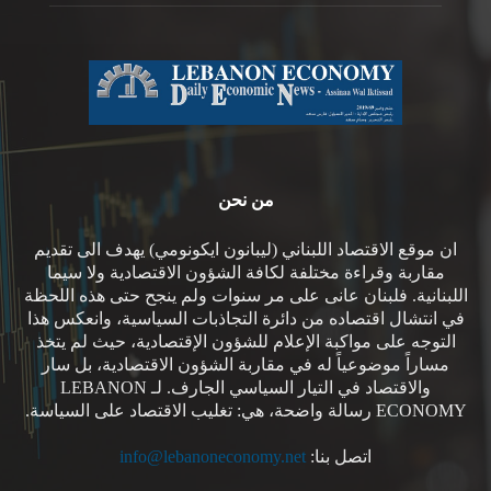
من نحن
ان موقع الاقتصاد اللبناني (ليبانون ايكونومي) يهدف الى تقديم
مقاربة وقراءة مختلفة لكافة الشؤون الاقتصادية ولا سيما
اللبنانية. فلبنان عانى على مر سنوات ولم ينجح حتى هذه اللحظة
في انتشال اقتصاده من دائرة التجاذبات السياسية، وانعكس هذا
التوجه على مواكبة الإعلام للشؤون الإقتصادية، حيث لم يتخذ
مساراً موضوعياً له في مقاربة الشؤون الاقتصادية، بل سار
والاقتصاد في التيار السياسي الجارف. لـ LEBANON
ECONOMY رسالة واضحة، هي: تغليب الاقتصاد على السياسة.
اتصل بنا:
info@lebanoneconomy.net