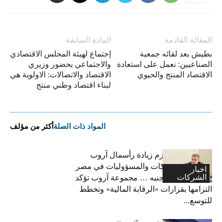
المقالة القادمة
المادة السابقة
بطيش بعد لقائه جمعية
إجتماع لهيئة المجلس الاقتصادي
الصناعيين: نعمل على استعادة ​
والاجتماعي بحضور وزيري
الاقتصاد​ المنتج والحيوي
الاقتصاد والاتصالات: الاولوية هي
لبناء اقتصاد وطني منتج
المواد ذات الصلة
أكثر من مؤلف
فاتح بكداش:نعتزم زيادة رأسمال آروب
لتأمينات الممتلكات والمسؤوليات في مصر
اخبار
الشركات
إلى 600 مليون جنيه … مجموعة آروب تؤكد
التزامها بقرارات «الرقابة المالية» وتخطط
للتوسع...