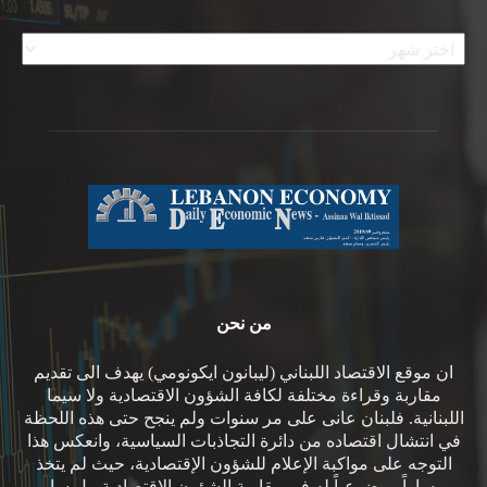
الأرشيف
من نحن
ان موقع الاقتصاد اللبناني (ليبانون ايكونومي) يهدف الى تقديم
مقاربة وقراءة مختلفة لكافة الشؤون الاقتصادية ولا سيما
اللبنانية. فلبنان عانى على مر سنوات ولم ينجح حتى هذه اللحظة
في انتشال اقتصاده من دائرة التجاذبات السياسية، وانعكس هذا
التوجه على مواكبة الإعلام للشؤون الإقتصادية، حيث لم يتخذ
مساراً موضوعياً له في مقاربة الشؤون الاقتصادية، بل سار