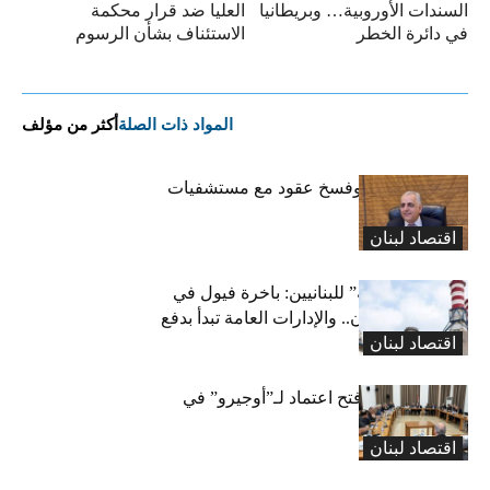
السندات الأوروبية… وبريطانيا
العليا ضد قرار محكمة
في دائرة الخطر
الاستئناف بشأن الرسوم
المواد ذات الصلة
أكثر من مؤلف
كركي: إنذارات وفسخ عقود مع مستشفيات
مخالفة
اقتصاد لبنان
بشرى “كهربائية” للبنانيين: باخرة فيول في
طريقها إلى لبنان.. والإدارات العامة تبدأ بدفع
اقتصاد لبنان
متوجباتها
لجنة المال تقرّ فتح اعتماد لـ”أوجيرو” في
موازنة 2026
اقتصاد لبنان