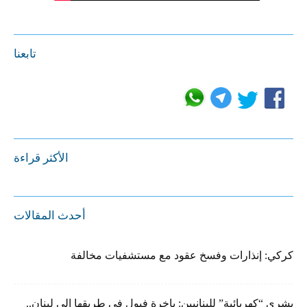
تابعنا
الأكثر قراءة
أحدث المقالات
كركي: إنذارات وفسخ عقود مع مستشفيات مخالفة
بشرى “كهربائية” للبنانيين: باخرة فيول في طريقها إلى لبنان..