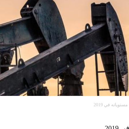
توياته في 2019
201