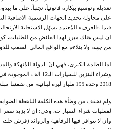
تعديله وتوسيع بيكاره قانونياً، تجنباً، على ما يبد
على محاولة تحديد الجهات الرسمية الاضافية ال
فيما «العرف» المُعتمد يسهّل الاستجابة الارتجال
ان ليس هناك مبرر لهذا الفائض من الطلبات، كون
من جهة، ولا يتلاءم مع الواقع المالي الصعب للد
اما الطامة الكبرى، فهي انّ الدولة المُنهكة والمس
وشراء البنزين للسيارات الـ
2018 وحده 195 مليار ليرة لبنانية، من ضمنها مبلغ 173 مليار ليرة لشراء المحروقات!
ولم تخفف من وطأة هذه الكلفة الباهظة الضوابط ا
وان لا تتوافر فيها الرفاهية والزوائد (فرش جلد