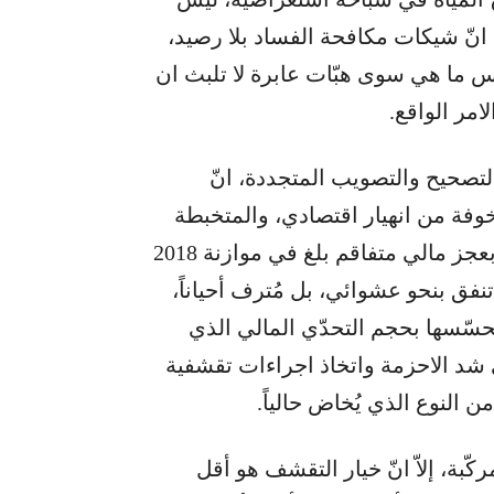
 انّ شيكات مكافحة الفساد بلا رصيد،
س ما هي سوى هبّات عابرة لا تلبث ان
امر الواقع.
تصحيح والتصويب المتجددة، انّ
خوفة من انهيار اقتصادي، والمتخبطة
في دين عام كبير تجاوز 86 مليار دولار، والمُثقلة بعجز مالي متفاقم بلغ في موازنة 2018
زال تنفق بنحو عشوائي، بل مُترف أحياناً،
تحسّسها بحجم التحدّي المالي الذي
 شد الاحزمة واتخاذ اجراءات تقشفية
النوع الذي يُخاض حالياً.
كّبة، إلاّ انّ خيار التقشف هو أقل