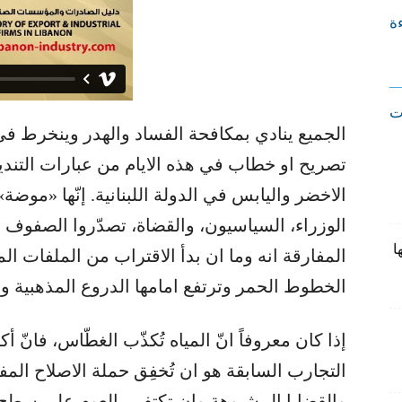
ءة
ت
الجميع ينادي بمكافحة الفساد والهدر وينخرط في ا
تصريح او خطاب في هذه الايام من عبارات التنديد
الاخضر واليابس في الدولة اللبنانية. إنّها «موضة
الوزراء، السياسيون، والقضاة، تصدّروا الصفوف ا
ا
المفارقة انه وما ان بدأ الاقتراب من الملفات ا
الخطوط الحمر وترتفع امامها الدروع المذهبية و
إذا كان معروفاً انّ المياه تُكذّب الغطّاس، فانّ أ
التجارب السابقة هو ان تُخفِق حملة الاصلاح ا
والقضايا المشبوهة وان تكتفي بالعوم على سطح