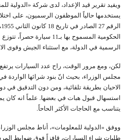
يستخدمها حالياً الموظفون الرسميون، على اختل
ال
الحكومية المسموح بها بـ11 سيا
الرسمية في الدولة، مع استثناء الجيش وقوى ال
لكن، ومع مرور الوقت، راح عدد السيارات يرتفع ك
مجلس الوزراء، بحيث انّ بنود شرائها الواردة في
الاحيان بطريقة تلقائية، ومن دون التدقيق في دوا
استسهال قبول هبات في بعضها. علماً انه كان يم
يتناسب مع الحاجات الأكثر الحاحاً.
ووفق «الدولية للمعلومات»، أناط مجلس الوزراء
طلبات شراء السيارات، قافزاً فوق ضوابط المرس