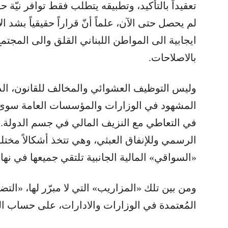
تعقيداً بالتأكيد، وتطبيقه يتطلب فقط توافر نيّة
لم يحصل حتى الآن، علماً أنّ قراراً حقيقياً بشد
ايجابية الى المواطن اللبناني القلق والى المج
بالاصلاحات.
وليس التوظيف العشوائي والمخالف للقانون، ال
المشهود في الوزارات والمؤسسات العامة سوى أ
في التعاطي مع النزيف المالي في جسم الدولة. إ
الرسمي وللإنفاق العبثي، وهي تتخذ أشكالاً مختلفة
«السواقي» المالية الجانبية تلتقي جميعها في نه
ومن بين تلك «المزاريب» التي لا مبرّر لها، «ال
المُعتمدة في الوزارات والادارات، على حساب ال