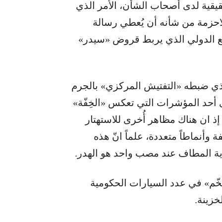
 حقيقية لدى أصحاب الشأن، الأمر الذي
 الاحزمة من شأنه أن يُعطي رسالة
تمع الدولي الذي يربط قروض «سيدر»
ذي ضبطه «التفتيش المركزي» بالجرم
حد المؤشرات التي تعكس «الخِفّة»
ذ ان هناك مظاهر أُخرى للاستهتار
 وأنماطاً متعددة، علماً انّ هذه
اية المطاف عند مصب واحد هو الهدر.
تضخّم» في عدد السيارات الحكومية
خزينة.