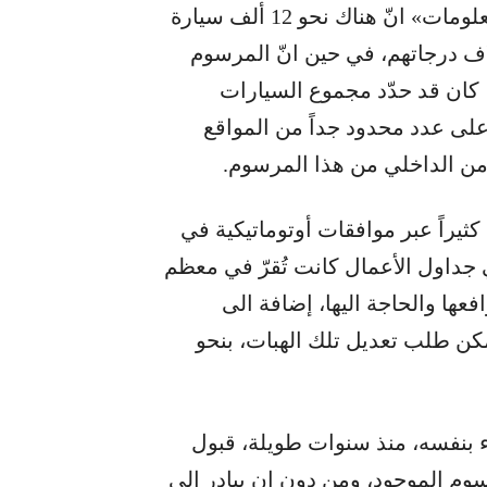
ويفيد تقرير قيد الإعداد، لدى شركة «الدولية للمعلومات» انّ هناك نحو 12 ألف سيارة
اف درجاتهم، في حين انّ المرسوم
رقم 27 الصادر في تاريخ 18 كانون الثاني 1955، كان قد حدّد مجموع السيارات
رة حصراً، تتوزع على عدد محدود جداً من المواقع
امن الداخلي من هذا المرسوم.
ثيراً عبر موافقات أوتوماتيكية في
 جداول الأعمال كانت تُقرّ في معظم
فعها والحاجة اليها، إضافة الى
كن طلب تعديل تلك الهبات، بنحو
 بنفسه، منذ سنوات طويلة، قبول
وم الموجود، ومن دون ان يبادر الى