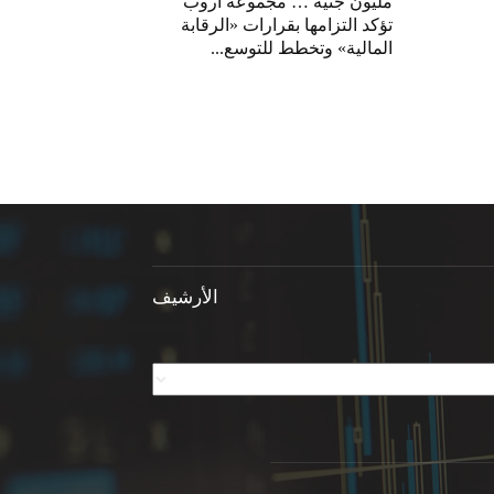
مليون جنيه … مجموعة آروب
تؤكد التزامها بقرارات «الرقابة
المالية» وتخطط للتوسع...
الأرشيف