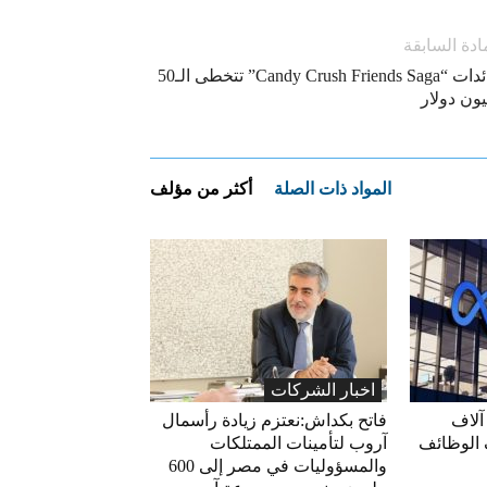
ادة السابقة
عائدات “Candy Crush Friends Saga” تتخطى الـ50
ون دولار
المواد ذات الصلة
أكثر من مؤلف
اخبار الشركات
آلاف
فاتح بكداش:نعتزم زيادة رأسمال
 الوظائف
آروب لتأمينات الممتلكات
والمسؤوليات في مصر إلى 600