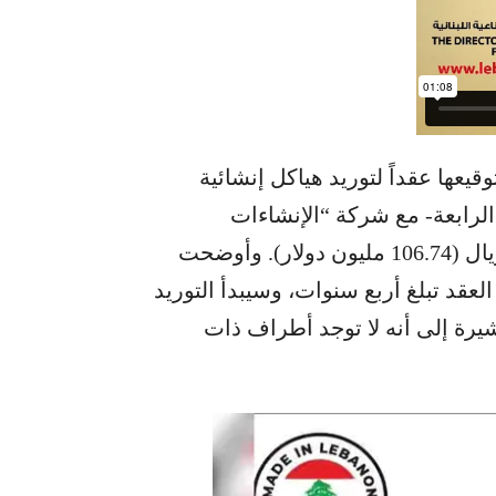
يعها عقداً لتوريد هياكل إنشائية
لرابعة- مع شركة “الإنشاءات
الحديدية الأوروبية” بإسبانيا بقيمة 400.3 مليون ريال (106.74 مليون دولار). وأوضحت
لعقد تبلغ أربع سنوات، وسيبدأ التوريد
لة للتمديد، مُشيرة إلى أنه لا توجد أطراف ذات