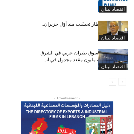
نقطة
اقتصاد لبنان
عبود: حركة المطار تحسّنت منذ أوّل حزيران..
ولكن
اقتصاد لبنان
لبنان ثامن أكبر سوق طيران عربي في الشرق
الأوسط… نصف مليون مقعد مجدول في آب
اقتصاد لبنان
(انفوغراف)
- Advertisement -