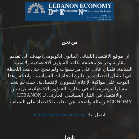
من نحن
ان موقع الاقتصاد اللبناني (ليبانون ايكونومي) يهدف الى تقديم
مقاربة وقراءة مختلفة لكافة الشؤون الاقتصادية ولا سيما
اللبنانية. فلبنان عانى على مر سنوات ولم ينجح حتى هذه اللحظة
في انتشال اقتصاده من دائرة التجاذبات السياسية، وانعكس هذا
التوجه على مواكبة الإعلام للشؤون الإقتصادية، حيث لم يتخذ
مساراً موضوعياً له في مقاربة الشؤون الاقتصادية، بل سار
والاقتصاد في التيار السياسي الجارف. لـ LEBANON
ECONOMY رسالة واضحة، هي: تغليب الاقتصاد على السياسة.
اتصل بنا:
info@lebanoneconomy.net
تابعنا