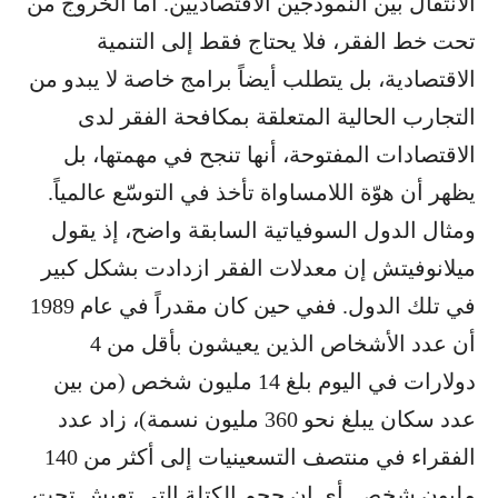
الانتقال بين النموذجين الاقتصاديين. أما الخروج من
تحت خط الفقر، فلا يحتاج فقط إلى التنمية
الاقتصادية، بل يتطلب أيضاً برامج خاصة لا يبدو من
التجارب الحالية المتعلقة بمكافحة الفقر لدى
الاقتصادات المفتوحة، أنها تنجح في مهمتها، بل
يظهر أن هوّة اللامساواة تأخذ في التوسّع عالمياً.
ومثال الدول السوفياتية السابقة واضح، إذ يقول
ميلانوفيتش إن معدلات الفقر ازدادت بشكل كبير
في تلك الدول. ففي حين كان مقدراً في عام 1989
أن عدد الأشخاص الذين يعيشون بأقل من 4
دولارات في اليوم بلغ 14 مليون شخص (من بين
عدد سكان يبلغ نحو 360 مليون نسمة)، زاد عدد
الفقراء في منتصف التسعينيات إلى أكثر من 140
مليون شخص. أي إن حجم الكتلة التي تعيش تحت