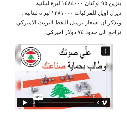
بنزين ٩٥ اوكتان ١٤٨٤٠٠٠ ليرة لبنانية .
ديزل اويل للمركبات ١٣٨١٠٠٠ لير ة لبنانية .
ويذكر ان اسعار برميل النفط البرنت الاميركي
تراجع الى حدود ٧٤ دولار اميركي .