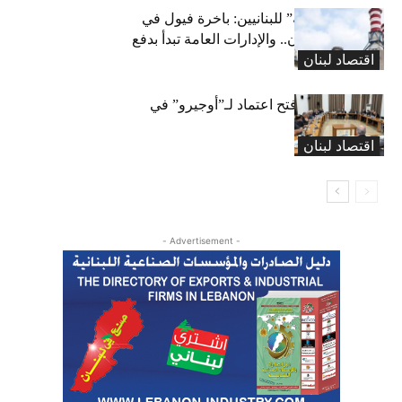
بشرى “كهربائية” للبنانيين: باخرة فيول في
طريقها إلى لبنان.. والإدارات العامة تبدأ بدفع
اقتصاد لبنان
متوجباتها
لجنة المال تقرّ فتح اعتماد لـ”أوجيرو” في
موازنة 2026
اقتصاد لبنان
- Advertisement -