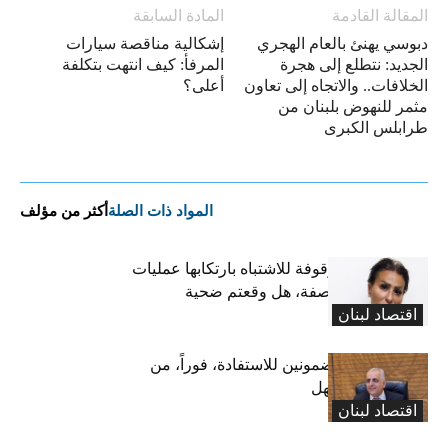
المقالة القادمة
المادة السابقة
دبوسي يهنئ بالعام الهجري
إشكالية مناقصة سيارات
الجديد: نتطلع إلى هجرة
المرفأ: كيف انتهت بتكلفة
الخلافات.. والاتجاه إلى تعاون
أعلى؟
مثمر للنهوض بلبنان من
طرابلس الكبرى
المواد ذات الصلة
أكثر من مؤلف
تعميم صورة موقوفة للاشتباه بارتكابها عمليات
احتيال وانتحال صفة، هل وقعتم ضحية
اقتصاد لبنان
أعمالها؟
كركي يدعو المضمونين للاستفادة، فوراً، من
قانون تعليق المهل
اقتصاد لبنان