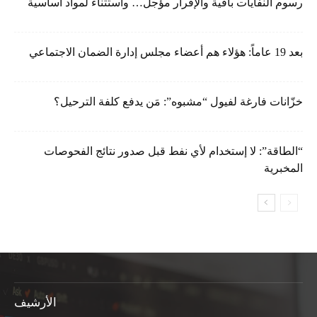
رسوم النفايات باقية والإقرار مؤجل… واستثناء لمواد أساسية
بعد 19 عاماً: هؤلاء هم أعضاء مجلس إدارة الضمان الاجتماعي
خزّانات فارغة لفيول “مشبوه”: مَن يدفع كلفة الترحيل؟
“الطاقة”: لا إستخدام لأي نفط قبل صدور نتائج الفحوصات
المخبرية
الأرشيف