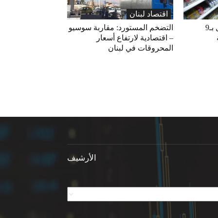
اقتصاد لبنان
«الاقتصاد» تعلّق التداول بـ9
التضخم المستورد: مقاربة سوسيو
– اقتصادية لارتفاع أسعار
المحروقات في لبنان
الأرشيف