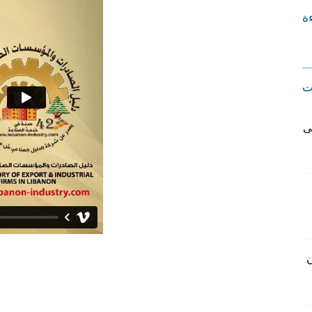
ءة
ت
ى
ن