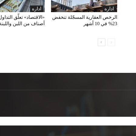
اداره
اداره
الرخص العقارية المسجّلة تنخفض
23% في 10 أشهر
أصناف من اللبن واللبنة