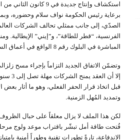
استكشاف وإنتاج جديدة في 9 
برعاية رئيس الحكومة نواف سلام وحضوره، وبمشا
الصدّي، إلى جانب ممثلي تحالف الشركات العالم
الفرنسية، “قطر للطاقة”، و”إيني” الإيطالية. وم
المباشرة في البلوك رقم 8 الواقع في أعماق السواحل الجنوبية.
وتضمّن الاتفاق الجديد التزاماً بإجراء مسح زلزال
إلا أن ال
قبل اتخاذ قرار الحفر الفعلي، وهو ما أثار بعض الا
وتمديد المُهل الزمنية.
لكن هذا الملف لا يزال معلقاً على حبال الظروف ال
فُتحت طاقة أمل تبشّر باقتراب موعد ولوج مرحل
الاندفاعة، تارةً تطورات تقنية وطوراً أمنية بام