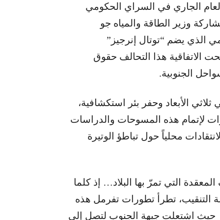
كانون الثاني من العام الجاري في السراي الحكومي
ركة وزير الطاقة والمياه جو
ي الذي يضم “توتال إنرجيز”
نحت الاتفاقية هذا التحالف حقوق
ي ثلاثي الأبعاد وحفر بئر استكشافية،
عقد يمنح الشركات مهلة تصل إلى 3 سنوات لإتمام هذه المسوحات والدراسات
نتقادات محلياً حول تباطؤ الوتيرة
معقدة التي تمرّ بها البلاد… إذ كلما
ة التنقيب، تطرأ تطورات تفرمل هذه
تياز حيث اشتعلت جبهة الجنوب لتصل إلى