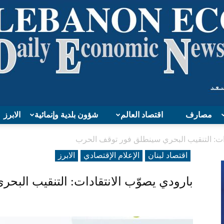
مصارف
اقتصاد العالم
شؤون بلدية وإنمائية
الابرز
Lebanon
دات: التنقيب البحري سينطلق فور توقف الحرب
اقتصاد لبنان
الإعلام الإقتصادي
الابرز
بارودي يصوّب الانتقادات: التنقيب الب
Economy