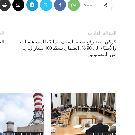
Share
المقالة القادمة
الم
كركي : بعد رفع نسبة السلف الماليّة للمستشفيات
الع
والأطبّاء الى 90 %، الضمان يسدّد 400 مليار ل.ل.
عن المضمونين