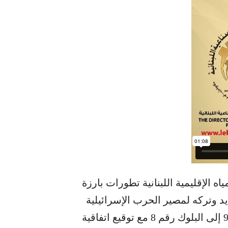
ه الإقليمية اللبنانية تطورات بارزة
يد وتركه لمصير الحرب الإسرائيلية
على لبنان… وكان انتقل التركيز من البلوك رقم 9 إلى البلوك رقم 8 مع توقيع اتفاقية