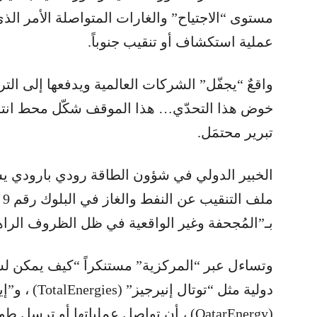
مستوى “الاجتياح” والغارات المتواصلة الأمر ال
عملية استكشاف أو تنقيب جنوباً.
واقعٌ “يجفّل” الشركات العالمية ويدفعها إلى التري
خوض هذا التحدّي… هذا الموقف شكّل محط انتقا
تبرير محتمَل.
الخبير الدولي في شؤون الطاقة رودي بارودي يست
مل
بـ”المُجحفة وغير الواقعية في ظل الظروف الراه
وتساءل عبر “المركزية” مستنكراً “كيف يمكن 
(QatarEnergy) ، أن تواصل عملياتها أو 