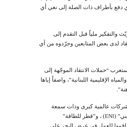
ذي دفع بأطراف ذات الصلة إلى نعي أي
ّث والتفكير ملياً قبل التقدم إلى
د لدى بعض المتابعين وجرّدوه من أي
غرب “حملات الانتقاد الموجّهة إلى
ف التنقيب عن النفط والغاز في البلوك رقم 9 والمياه الإقليمية اللبنانية”، واصفاً إياها
نة”.
لشركات عالمية كبرى وذات سمعة
دولية مثل “توتال إنيرجيز” (TotalEnergies) ، و”إيني” (ENI) ، و”قطر للطاقة”
ترسل طواقمها للعمل في عرض البحر على