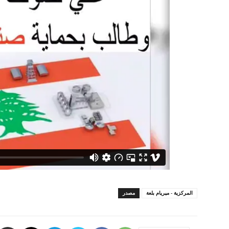
المركزية - ميريام بلعة
مصدر