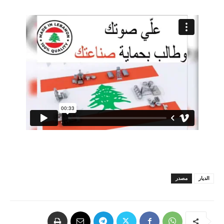
الديار
مصدر