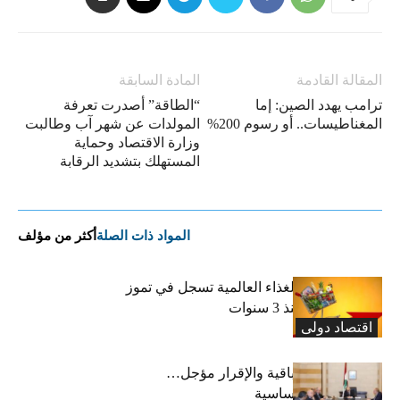
المقالة القادمة
المادة السابقة
ترامب يهدد الصين: إما
“الطاقة” أصدرت تعرفة
المغناطيسات.. أو رسوم 200%
المولدات عن شهر آب وطالبت
وزارة الاقتصاد وحماية
المستهلك بتشديد الرقابة
المواد ذات الصلة
أكثر من مؤلف
“الفاو”: أسعار الغذاء العالمية تسجل في تموز
أعلى مستوى منذ 3 سنوات
اقتصاد دولی
رسوم النفايات باقية والإقرار مؤجل…
واستثناء لمواد أساسية